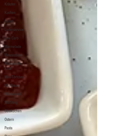
Kräuter
Kuchen
Lamm
Lieferservice
Low Carb
Marmelade
Meerestiere
Mühlviertler
Kost
Mini-Törtchen
Mostbauer
Mühlviertel
Mürbteig
Obstkuchen
Ostern
Pasta