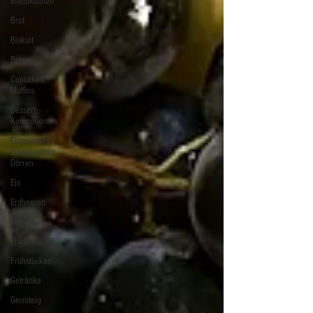
Blechkuchen
Brot
Biskuit
Burger
Cupcakes,
Muffins
Dessert
Komponenten
Eingelegtes,
Eingekochtes,
Dörren
Eis
Erdbeeren
Feigen
Fisch
Frühstücken
Getränke
Germteig