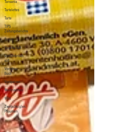
Tansania
Tartelettes
Tarte
TIPS
Zeitungsberichte
Torten
Vegetarisch
Verführerisch
süß
Vorschau
Buch
Vorspeisen
Weihnachten
Wild
Zwetschk(g)en,
Pflaumen