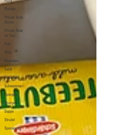
Pizza
Plunder
Private Taste
Dinner
Private Taste
on Tour
Pute
Rind
Rouladen
Salat
Sauerteig
Schwammerl
Spargel
Spargel
Suppe
Strudel
Sponsoring