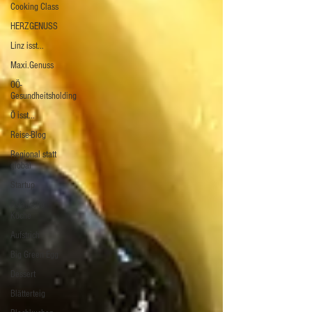
Cooking Class
HERZGENUSS
Linz isst...
Maxi.Genuss
OÖ-
Gesundheitsholding
Ö isst...
Reise-Blog
Regional statt
global
Startup
Asiatische
Küche
Aufstrich
Big Green Egg
Dessert
Blätterteig