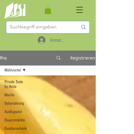
Anmelden
Registrieren
Blog
Mühlviertel
Private Taste
by Anita
Marille
Babynahrung
Ausflugsziel
Bauernmärkte
Buschenschank