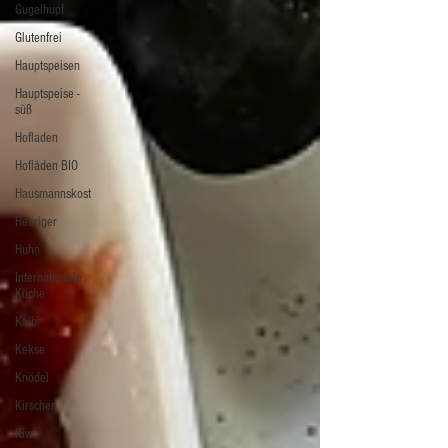
Gugelhupf
Glutenfrei
Hauptspeisen
Hauptspeise -
süß
Hofladen
Hofläden BIO
Hausmannskost
Heuriger
Huhn
Internationale
Küche
Kalb
Kekse
Knödel
Kirschen
Kiwi