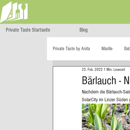
Private Taste Startseite
Blog
Private Taste by Anita
Marille
Ba
25. Feb. 2022
1 Min. Lesezeit
Cooking Class
HERZGENUSS
Bärlauch - N
Nachdem die Bärlauch-Saiso
Ö isst...
Reise-Blog
Regiona
SolarCity im Linzer Süden 
Big Green Egg
Dessert
Blä