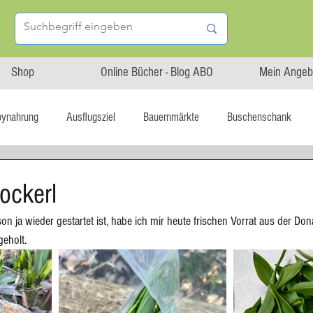
Shop
Online Bücher - Blog ABO
Mein Angeb
bynahrung
Ausflugsziel
Bauernmärkte
Buschenschank
Linz isst...
Maxi.Genuss
OÖ-Gesundheitsholding
ockerl
n ja wieder gestartet ist, habe ich mir heute frischen Vorrat aus der Don
l statt global
Startup
Asiatische Küche
Aufstrich
geholt.
tterteig
Blechkuchen
Brot
Biskuit
Burger