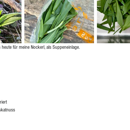
ponenten
Eingelegtes, Eingekochtes, Dörren
Eis
 heute für meine Nockerl, als Suppeneinlage.
riert
skatnuss 