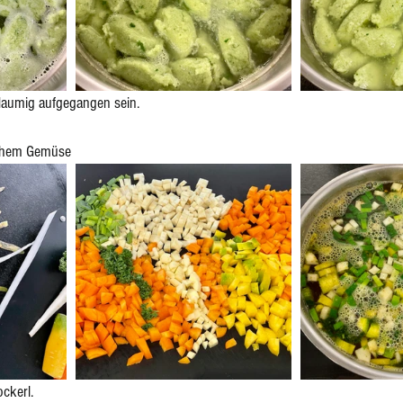
flaumig aufgegangen sein.
chem Gemüse 
ockerl.