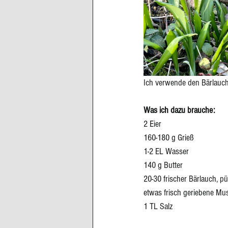
Cupcakes, Muffins
Dessert Kom
Erdbeeren
Feigen
Fisch
Ich verwende den Bärlauch
Was ich dazu brauche:
2 Eier
160-180 g Grieß
1-2 EL Wasser
140 g Butter
20-30 frischer Bärlauch, pü
etwas frisch geriebene Mu
1 TL Salz 