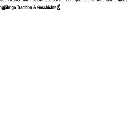
angjährige Tradition & Geschichte☝️
ponenten
Eingelegtes, Eingekochtes, Dörren
Eis