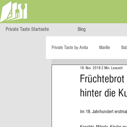
Private Taste Startseite
Blog
Private Taste by Anita
Marille
Ba
18. Nov. 2018
2 Min. Lesezeit
Cooking Class
HERZGENUSS
Früchtebrot
hinter die K
Ö isst...
Reise-Blog
Regiona
Im 18. Jahrhundert erstmal
Big Green Egg
Dessert
Blä
Knechte, Mägde, Kinder wur