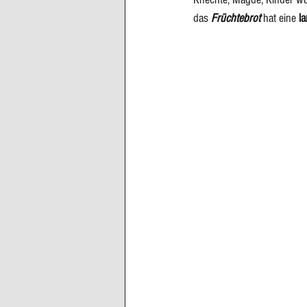
das 
Früchtebrot
hat
eine
 l
Cupcakes, Muffins
Dessert Kom
Erdbeeren
Feigen
Fisch