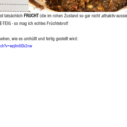
il tatsächlich 
FRUCHT 
(die im rohen Zustand so gar nicht 
attraktiv
 aussie
-TEIG - so mag ich echtes Früchtebrot! 
hen, wie es umhüllt und fertig gestellt wird:
atch?v=wpjfmSEk2nw