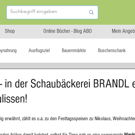
Shop
Online Bücher - Blog ABO
Mein Angeb
bynahrung
Ausflugsziel
Bauernmärkte
Buschenschank
Linz isst...
Maxi.Genuss
OÖ-Gesundheitsholding
 - in der Schaubäckerei BRANDL e
ulissen!
l statt global
Startup
Asiatische Küche
Aufstrich
ig erwähnt, zählt es u.a. zu den Festtagsspeisen zu Nikolaus, Weihnachte
tterteig
Blechkuchen
Brot
Biskuit
Burger
den früher damit belohnt, selbst für Tiere gab es eine sogenannte 
Maul