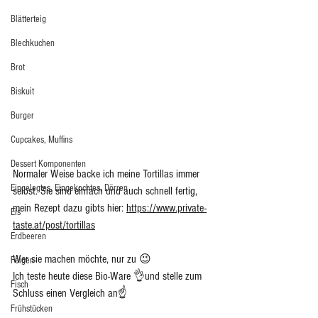
Blätterteig
Blechkuchen
Brot
Biskuit
Burger
Cupcakes, Muffins
Dessert Komponenten
Normaler Weise backe ich meine Tortillas immer 
Eingelegtes, Eingekochtes, Dörren
selbst. Sie sind einfach und auch schnell fertig, 
mein Rezept dazu gibts hier: 
https://www.private-
Eis
taste.at/post/tortillas
Erdbeeren
Wer sie machen möchte, nur zu 😉 
Feigen
Ich teste heute diese Bio-Ware 👌und stelle zum 
Fisch
Schluss einen Vergleich an☝️ 
Frühstücken