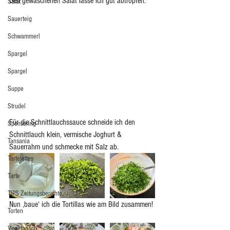
Den gewaschenen Salat lasse ich gut abtropfen. 
Salat
Sauerteig
Schwammerl
Spargel
Spargel
Suppe
Strudel
Für die Schnittlauchssauce schneide ich den 
Sponsoring
Schnittlauch klein, vermische Joghurt & 
Tansania
Sauerrahm und schmecke mit Salz ab. 
Tartelettes
Tarte
TIPS Zeitungsberichte
Nun ‚baue‘ ich die Tortillas wie am Bild zusammen! 
Torten
Vegetarisch