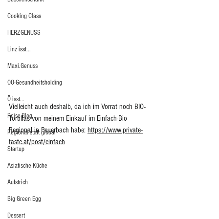
Cooking Class
HERZGENUSS
Linz isst...
Maxi.Genuss
OÖ-Gesundheitsholding
Ö isst...
Vielleicht auch deshalb, da ich im Vorrat noch BIO-
Reise-Blog
Tortillas von meinem Einkauf im Einfach-Bio 
Regional in Peuerbach habe: 
https://www.private-
Regional statt global
taste.at/post/einfach
Startup
Asiatische Küche
Aufstrich
Big Green Egg
Dessert