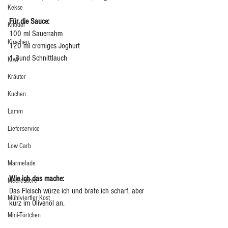
Kekse
Für die Sauce:
Knödel
100 ml Sauerrahm
Kirschen
120 ml cremiges Joghurt 
1 Bund Schnittlauch 
Kiwi
Kräuter
Kuchen
Lamm
Lieferservice
Low Carb
Marmelade
Wie ich das mache: 
Meerestiere
Das Fleisch würze ich und brate ich scharf, aber 
Mühlviertler Kost
kurz im Olivenöl an.
Mini-Törtchen