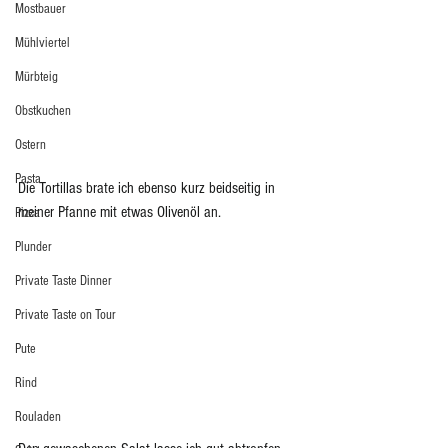
Mostbauer
Mühlviertel
Mürbteig
Obstkuchen
Ostern
Pasta
Die Tortillas brate ich ebenso kurz beidseitig in 
meiner Pfanne mit etwas Olivenöl an. 
Pizza
Plunder
Private Taste Dinner
Private Taste on Tour
Pute
Rind
Rouladen