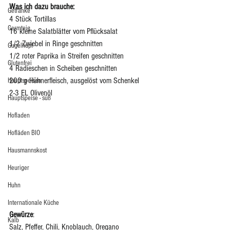
Was ich dazu brauche:
Getränke
4 Stück Tortillas
Germteig
16 kleine Salatblätter vom Pflücksalat
1/2 Zwiebel in Ringe geschnitten
Gugelhupf
1/2 roter Paprika in Streifen geschnitten
Glutenfrei
4 Radieschen in Scheiben geschnitten 
200 g Hühnerfleisch, ausgelöst vom Schenkel 
Hauptspeisen
2-3 EL Olivenöl
Hauptspeise - süß
Hofladen
Hofläden BIO
Hausmannskost
Heuriger
Huhn
Internationale Küche
Gewürze
: 
Kalb
Salz, Pfeffer, Chili, Knoblauch, Oregano