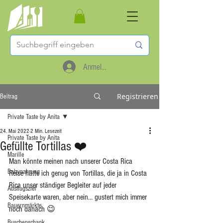
Anmelden
Registrieren
Beitrag
Private Taste by Anita
24. Mai 2022
2 Min. Lesezeit
Private Taste by Anita
Gefüllte Tortillas ❤️
Marille
Man könnte meinen nach unserer Costa Rica 
Babynahrung
Reise hätte ich genug von Tortillas, die ja in Costa 
Rica unser ständiger Begleiter auf jeder 
Ausflugsziel
Speisekarte waren, aber nein… gustert mich immer 
Bauernmärkte
noch danach 😉
Buschenschank