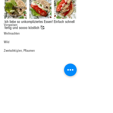
Verführerisch süß
Vorschau Buch
Ich liebe so unkompliziertes Essen! Einfach schnell 
Vorspeisen
fertig und soooo köstlich 🥰
Weihnachten
Wild
Zwetschk(g)en, Pflaumen
Und zuguter Letzt von mein Vergleich der Tortillas:
1. gekaufte Ware:
✔️ kein Teig anrühren nötig
⏰ schnell fertig, spart Zeit