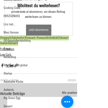
Möchtest du weiterlesen?
Cooking Class
private-taste.at abonnieren, um diesen Beitrag 
HERZGENUSS
weiterlesen zu können.
Linz isst...
Jetzt abonnieren
Maxi.Genuss
#lowcarb
#glutenfrei
#lowcarb #lowcarbfrühstück
#dessert
OÖ-Gesundheitsholding
lowcarbdessert
Ö isst...
Frühstücken
Low Carb
Reise-Blog
Regional statt global
Startup
Asiatische Küche
Aufstrich
Alle ansehen
Aktuelle Beiträge
Big Green Egg
Dessert