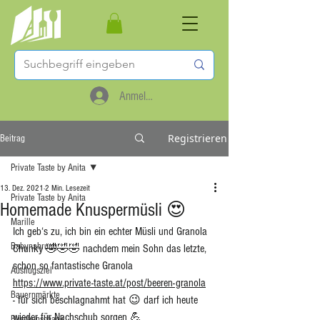
Anmelden
Registrieren
Beitrag
Private Taste by Anita
13. Dez. 2021
2 Min. Lesezeit
Private Taste by Anita
Homemade Knuspermüsli 😍
Marille
Ich geb‘s zu, ich bin ein echter Müsli und Granola 
Babynahrung
Chunky 🤣🤣🤣 nachdem mein Sohn das letzte, 
schon so fantastische Granola 
Ausflugsziel
https://www.private-taste.at/post/beeren-granola
Bauernmärkte
- für sich beschlagnahmt hat 😉 darf ich heute 
wieder für Nachschub sorgen 💪
Buschenschank