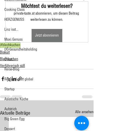
Möchtest du weiterlesen?
Cooking Class
private-taste.at abonnieren, um diesen Beitrag 
HERZGENUSS
weiterlesen zu können.
Linz isst...
Jetzt abonnieren
Maxi.Genuss
#blechkuchen
OÖ-Gesundheitsholding
Biskuit
Blechkuchen
Ö isst...
Verführerisch süß
Reise-Blog
Regional statt global
Startup
Asiatische Küche
Aufstrich
Alle ansehen
Aktuelle Beiträge
Big Green Egg
Dessert