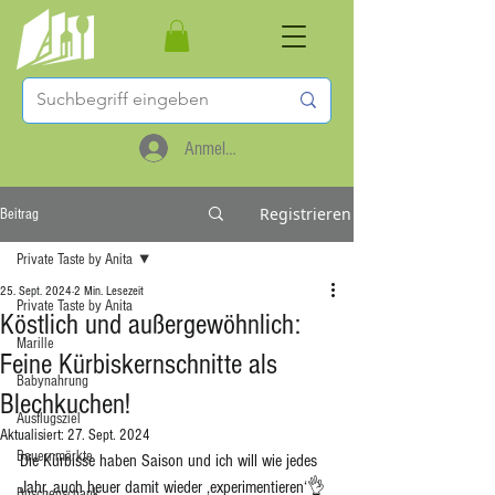
Anmelden
Registrieren
Beitrag
Private Taste by Anita
25. Sept. 2024
2 Min. Lesezeit
Private Taste by Anita
Köstlich und außergewöhnlich:
Marille
Feine Kürbiskernschnitte als
Babynahrung
Blechkuchen!
Ausflugsziel
Aktualisiert:
27. Sept. 2024
Bauernmärkte
Die Kürbisse haben Saison und ich will wie jedes 
Jahr, auch heuer damit wieder ‚experimentieren‘👌
Buschenschank