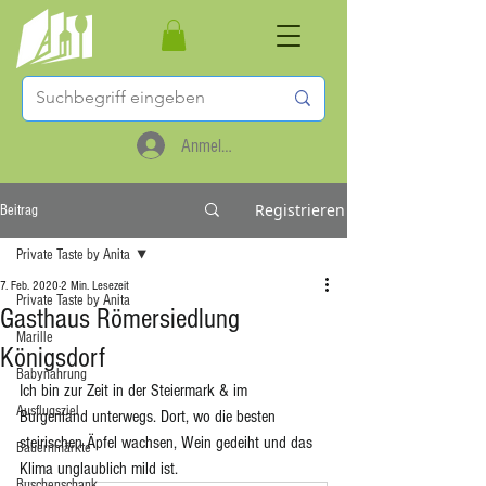
Anmelden
Registrieren
Beitrag
Private Taste by Anita
7. Feb. 2020
2 Min. Lesezeit
Private Taste by Anita
Gasthaus Römersiedlung
Marille
Königsdorf
Babynahrung
Ich bin zur Zeit in der Steiermark & im  
Ausflugsziel
Burgenland unterwegs. Dort, wo die besten 
steirischen Äpfel wachsen, Wein gedeiht und das 
Bauernmärkte
Klima unglaublich mild ist.
Buschenschank