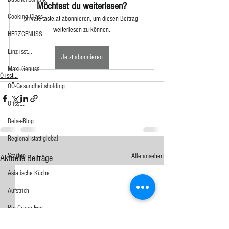
Möchtest du weiterlesen?
Cooking Class
private-taste.at abonnieren, um diesen Beitrag 
weiterlesen zu können.
HERZGENUSS
Linz isst...
Jetzt abonnieren
Maxi.Genuss
Ö isst...
OÖ-Gesundheitsholding
Ö isst...
Reise-Blog
Regional statt global
Startup
Alle ansehen
Aktuelle Beiträge
Asiatische Küche
Aufstrich
Big Green Egg
Dessert