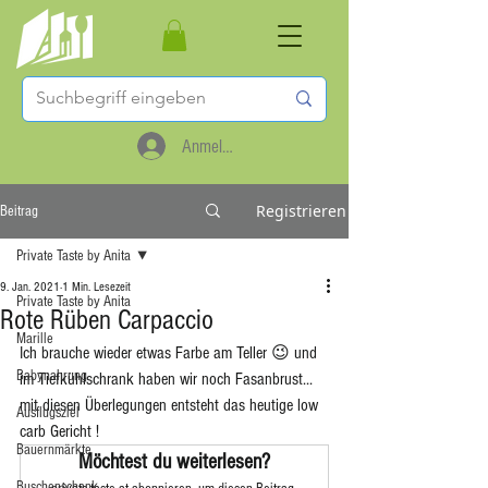
Anmelden
Registrieren
Beitrag
Private Taste by Anita
9. Jan. 2021
1 Min. Lesezeit
Private Taste by Anita
Rote Rüben Carpaccio
Marille
Ich brauche wieder etwas Farbe am Teller 😉 und 
Babynahrung
im Tiefkühlschrank haben wir noch Fasanbrust... 
mit diesen Überlegungen entsteht das heutige low 
Ausflugsziel
carb Gericht ! 
Bauernmärkte
Möchtest du weiterlesen?
Buschenschank