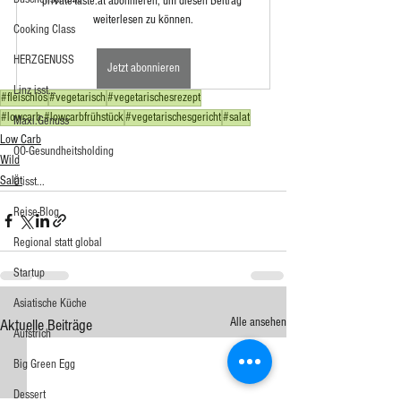
private-taste.at abonnieren, um diesen Beitrag 
weiterlesen zu können.
Cooking Class
HERZGENUSS
Jetzt abonnieren
Linz isst...
#fleischlos
#vegetarisch
#vegetarischesrezept
#lowcarb #lowcarbfrühstück
#vegetarischesgericht
#salat
Maxi.Genuss
Low Carb
OÖ-Gesundheitsholding
Wild
Salat
Ö isst...
Reise-Blog
Regional statt global
Startup
Asiatische Küche
Alle ansehen
Aktuelle Beiträge
Aufstrich
Big Green Egg
Dessert