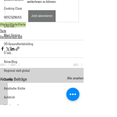
weiterlesen zu können.
Cooking Class
Jetzt abonnieren
HERZGENUSS
#torten
#torte
#tarte
Linz isst...
Tarte
Maxi.Genuss
Verführerisch süß
OÖ-Gesundheitsholding
Ö isst...
Reise-Blog
Regional statt global
Alle ansehen
Aktuelle Beiträge
Startup
Asiatische Küche
Aufstrich
Big Green Egg
Dessert