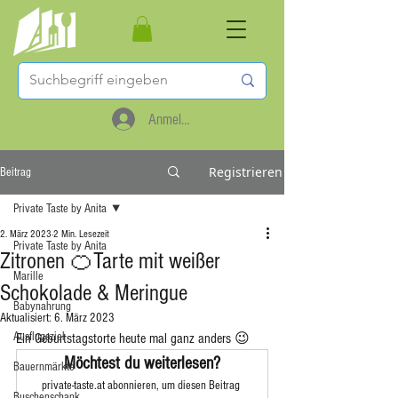
Anmelden
Registrieren
Beitrag
Private Taste by Anita
2. März 2023
2 Min. Lesezeit
Private Taste by Anita
Zitronen 🍊Tarte mit weißer
Marille
Schokolade & Meringue
Babynahrung
Aktualisiert:
6. März 2023
Ausflugsziel
Ein Geburtstagstorte heute mal ganz anders 😉
Möchtest du weiterlesen?
Bauernmärkte
private-taste.at abonnieren, um diesen Beitrag 
Buschenschank