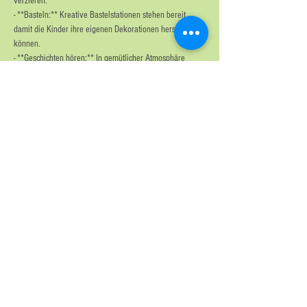
verzieren.
- **Basteln:** Kreative Bastelstationen stehen bereit, 
damit die Kinder ihre eigenen Dekorationen herstellen 
können.
- **Geschichten hören:** In gemütlicher Atmosphäre 
werden spannende und lustige Weihnachtsgeschichten 
vorgelesen, die die Fantasie der Kinder beflügeln.
Erleben Sie mit Ihren Kindern eine unvergessliche Zeit 
voller Adventzauber und Spaß!
Diese Veranstaltung teilen
-verführerisch und kreativ-