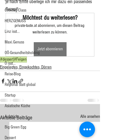
je nach Ernte überlege ich mir dazu ein passendes 
Rezept!  
Cooking Class
Möchtest du weiterlesen?
HERZGENUSS
private-taste.at abonnieren, um diesen Beitrag 
Linz isst...
weiterlesen zu können.
Maxi.Genuss
Jetzt abonnieren
OÖ-Gesundheitsholding
#dessert
#Feigen
Ö isst...
Eingelegtes, Eingekochtes, Dörren
Reise-Blog
Regional statt global
Startup
Asiatische Küche
Aufstrich
Alle ansehen
Aktuelle Beiträge
Big Green Egg
Dessert