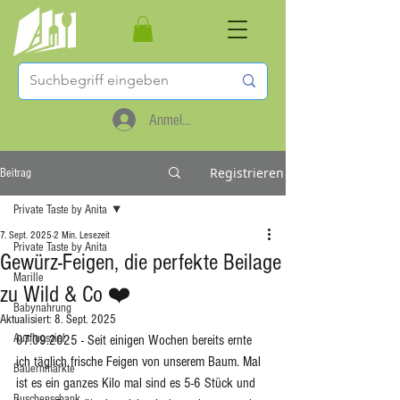
Anmelden
Registrieren
Beitrag
Private Taste by Anita
7. Sept. 2025
2 Min. Lesezeit
Private Taste by Anita
Gewürz-Feigen, die perfekte Beilage
Marille
zu Wild & Co ❤️
Babynahrung
Aktualisiert:
8. Sept. 2025
Ausflugsziel
07.09.2025 - Seit einigen Wochen bereits ernte 
ich täglich frische Feigen von unserem Baum. Mal 
Bauernmärkte
ist es ein ganzes Kilo mal sind es 5-6 Stück und 
Buschenschank