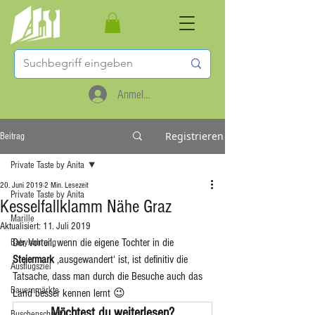
Anmelden
Registrieren
Beitrag
Private Taste by Anita
20. Juni 2019
2 Min. Lesezeit
Private Taste by Anita
Kesselfallklamm Nähe Graz
Marille
Aktualisiert:
11. Juli 2019
Der Vorteil, wenn die eigene Tochter in die 
Babynahrung
Steiermark
 ‚ausgewandert‘ ist, ist definitiv die 
Ausflugsziel
Tatsache, dass man durch die Besuche auch das 
Bauernmärkte
Land besser kennen lernt 😉
Möchtest du weiterlesen?
Buschenschank