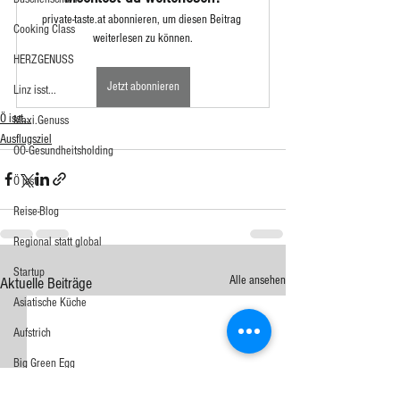
private-taste.at abonnieren, um diesen Beitrag 
Cooking Class
weiterlesen zu können.
HERZGENUSS
Jetzt abonnieren
Linz isst...
Ö isst...
Maxi.Genuss
Ausflugsziel
OÖ-Gesundheitsholding
Ö isst...
Reise-Blog
Regional statt global
Startup
Alle ansehen
Aktuelle Beiträge
Asiatische Küche
Aufstrich
Big Green Egg
Dessert