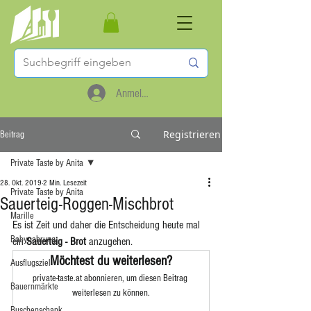
Anmelden
Registrieren
Beitrag
Private Taste by Anita
28. Okt. 2019
2 Min. Lesezeit
Private Taste by Anita
Sauerteig-Roggen-Mischbrot
Marille
Es ist Zeit und daher die Entscheidung heute mal 
Babynahrung
ein 
Sauerteig - Brot 
anzugehen.
Möchtest du weiterlesen?
Ausflugsziel
private-taste.at abonnieren, um diesen Beitrag 
Bauernmärkte
weiterlesen zu können.
Buschenschank