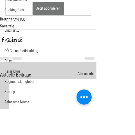
Jetzt abonnieren
Cooking Class
Brot
HERZGENUSS
Sauerteig
Linz isst...
Maxi.Genuss
OÖ-Gesundheitsholding
Ö isst...
Reise-Blog
Alle ansehen
Aktuelle Beiträge
Regional statt global
Startup
Asiatische Küche
Aufstrich
Big Green Egg
Dessert