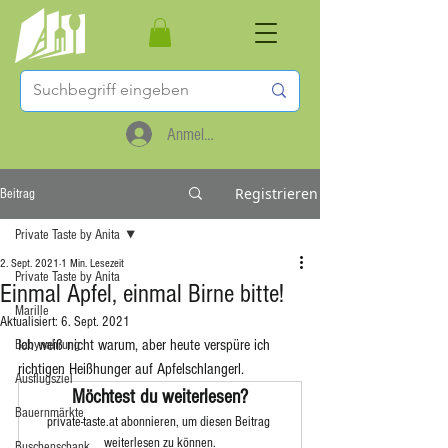
Anmelden
Registrieren
Beitrag
Private Taste by Anita
2. Sept. 2021
1 Min. Lesezeit
Private Taste by Anita
Einmal Apfel, einmal Birne bitte!
Marille
Aktualisiert:
6. Sept. 2021
Ich weiß nicht warum, aber heute verspüre ich 
Babynahrung
richtigen Heißhunger auf Apfelschlangerl. 
Ausflugsziel
Möchtest du weiterlesen?
Bauernmärkte
private-taste.at abonnieren, um diesen Beitrag 
weiterlesen zu können.
Buschenschank