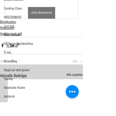
Cooking Class
Jetzt abonnieren
HERZGENUSS
Blechkuchen
Linz isst...
Obstkuchen
Verführerisch süß
Maxi.Genuss
OÖ-Gesundheitsholding
Ö isst...
Reise-Blog
Regional statt global
Alle ansehen
Aktuelle Beiträge
Startup
Asiatische Küche
Aufstrich
Big Green Egg
Dessert