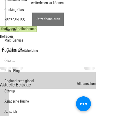
weiterlesen zu können.
Cooking Class
Jetzt abonnieren
HERZGENUSS
#hofladen
#hofladenmap
Linz isst...
Hofladen
Maxi.Genuss
OÖ-Gesundheitsholding
Ö isst...
Reise-Blog
Regional statt global
Alle ansehen
Aktuelle Beiträge
Startup
Asiatische Küche
Aufstrich
Big Green Egg
Dessert