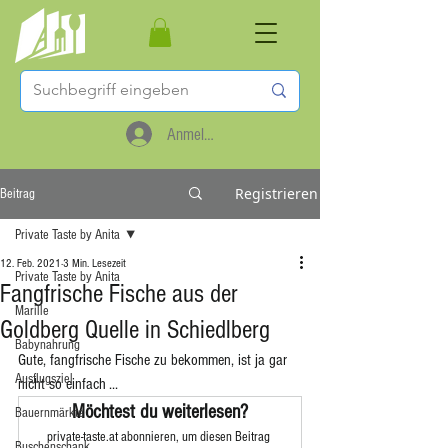
Anmelden
Registrieren
Beitrag
Private Taste by Anita
12. Feb. 2021
3 Min. Lesezeit
Private Taste by Anita
Fangfrische Fische aus der
Marille
Goldberg Quelle in Schiedlberg
Babynahrung
Gute, fangfrische Fische zu bekommen, ist ja gar 
Ausflugsziel
nicht so einfach ... 
Möchtest du weiterlesen?
Bauernmärkte
private-taste.at abonnieren, um diesen Beitrag 
Buschenschank