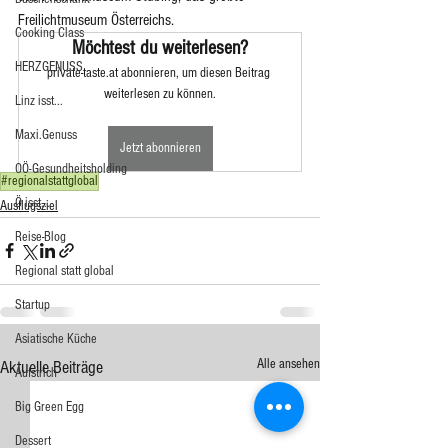
Freilichtmuseum Österreichs.
Cooking Class
Möchtest du weiterlesen?
HERZGENUSS
private-taste.at abonnieren, um diesen Beitrag 
weiterlesen zu können.
Linz isst...
Maxi.Genuss
Jetzt abonnieren
OÖ-Gesundheitsholding
#regionalstattglobal
Ö isst...
Ausflugsziel
Reise-Blog
Regional statt global
Startup
Asiatische Küche
Alle ansehen
Aktuelle Beiträge
Aufstrich
Big Green Egg
Dessert