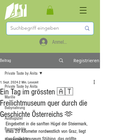
Anmelden
Registrieren
Beitrag
Private Taste by Anita
1. Sept. 2024
2 Min. Lesezeit
Private Taste by Anita
Ein Tag im grössten 🇦🇹
Marille
Freilichtmuseum quer durch die
Babynahrung
Geschichte Österreichs 🫶
Ausflugsziel
Eingebettet in die sanften Hügel der Steiermark, 
Bauernmärkte
etwa 20 Kilometer nordwestlich von Graz, liegt 
das Freilichtmuseum Stübing, das größte 
Buschenschank