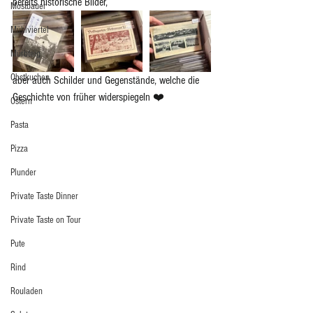
bereits historische Bilder, 
Mostbauer
Mühlviertel
Mürbteig
Obstkuchen
aber auch Schilder und Gegenstände, welche die 
Geschichte von früher widerspiegeln ❤️
Ostern
Pasta
Pizza
Plunder
Private Taste Dinner
Private Taste on Tour
Pute
Rind
Rouladen