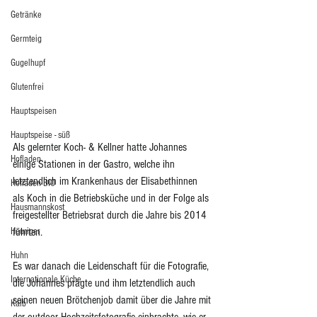
Getränke
Germteig
Gugelhupf
Glutenfrei
Hauptspeisen
Hauptspeise - süß
Als gelernter Koch- & Kellner hatte Johannes 
Hofladen
einige Stationen in der Gastro, welche ihn 
letztendlich im Krankenhaus der Elisabethinnen 
Hofläden BIO
als Koch in die Betriebsküche und in der Folge als 
Hausmannskost
freigestellter Betriebsrat durch die Jahre bis 2014 
Heuriger
führten.
Huhn
Es war danach die Leidenschaft für die Fotografie, 
Internationale Küche
die Johannes prägte und ihm letztendlich auch 
seinen neuen Brötchenjob damit über die Jahre mit 
Kalb