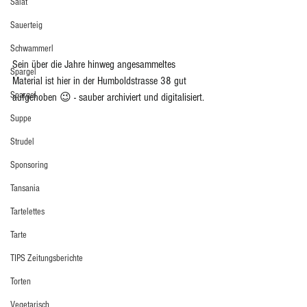
Salat
Sauerteig
Schwammerl
Sein über die Jahre hinweg angesammeltes 
Spargel
Material ist hier in der Humboldstrasse 38 gut 
Spargel
aufgehoben 😉 - sauber archiviert und digitalisiert.
Suppe
Strudel
Sponsoring
Tansania
Tartelettes
Tarte
TIPS Zeitungsberichte
Torten
Vegetarisch