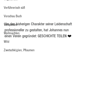
Verführerisch süß
Vorschau Buch
Um den bisherigen Charakter seiner Leidenschaft 
Vorspeisen
professioneller zu gestalten, hat Johannes nun 
Weihnachten
einen Verein gegründet: GESCHICHTE TEILEN ❤️
Wild
Zwetschk(g)en, Pflaumen