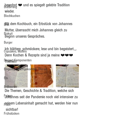
bewohnt ❤️ und es spiegelt gelebte Tradition 
Blätterteig
wieder.
Blechkuchen
Mit dem Kochbuch, ein Erbstück von Johannes 
Brot
Mutter, überrascht mich Johannes gleich zu 
Biskuit
Beginn unseres Gespräches. 
Burger
Ich blättere, schmöckere, lese und bin begeistert.,,. 
Cupcakes, Muffins
Denn Kochen & Rezepte sind ja meine ❤️❤️❤️ 
Dessert Komponenten
Themen! 
Eingelegtes, Eingekochtes, Dörren
Eis
Erdbeeren
Die Themen, Geschichte & Tradition, welche sich 
Feigen
Johannes seit der Pandemie noch viel intensiver zu 
seinem Lebensinhalt gemacht hat, werden hier nun 
Fisch
 sichtbar! 
Frühstücken