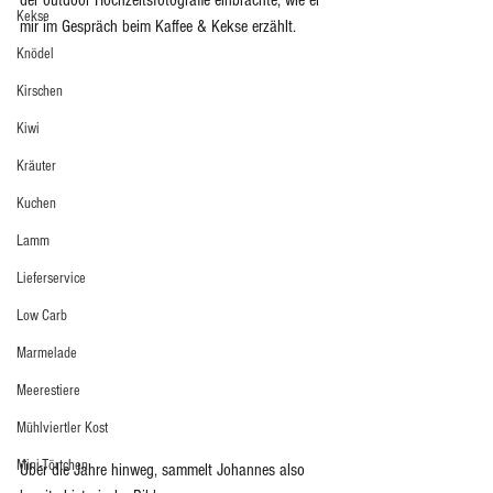
der outdoor Hochzeitsfotografie einbrachte, wie er 
Kekse
mir im Gespräch beim Kaffee & Kekse erzählt.
Knödel
Kirschen
Kiwi
Kräuter
Kuchen
Lamm
Lieferservice
Low Carb
Marmelade
Meerestiere
Mühlviertler Kost
Mini-Törtchen
Über die Jahre hinweg, sammelt Johannes also 