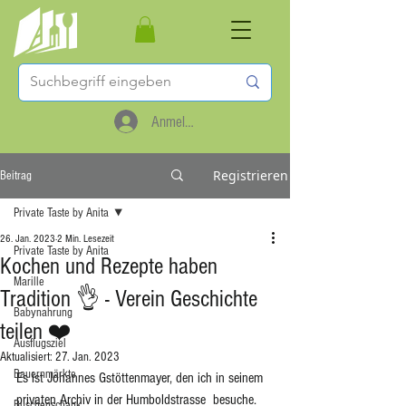
Anmelden
Registrieren
Beitrag
Private Taste by Anita
26. Jan. 2023
2 Min. Lesezeit
Private Taste by Anita
Kochen und Rezepte haben
Marille
Tradition 👌 - Verein Geschichte
Babynahrung
teilen ❤️
Ausflugsziel
Aktualisiert:
27. Jan. 2023
Bauernmärkte
Es ist Johannes Gstöttenmayer, den ich in seinem 
privaten Archiv in der Humboldstrasse  besuche. 
Buschenschank