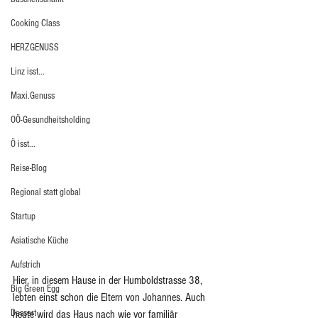
Cooking Class
HERZGENUSS
Linz isst...
Maxi.Genuss
OÖ-Gesundheitsholding
Ö isst...
Reise-Blog
Regional statt global
Startup
Asiatische Küche
Aufstrich
Hier, in diesem Hause in der Humboldstrasse 38, 
Big Green Egg
lebten einst schon die Eltern von Johannes. Auch 
Dessert
heute wird das Haus nach wie vor familiär 