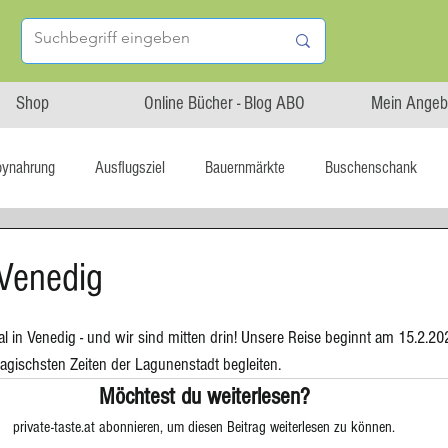
Shop
Online Bücher - Blog ABO
Mein Angeb
bynahrung
Ausflugsziel
Bauernmärkte
Buschenschank
Linz isst...
Maxi.Genuss
OÖ-Gesundheitsholding
 Venedig
l statt global
Startup
Asiatische Küche
Aufstrich
l in Venedig - und wir sind mitten drin! Unsere Reise beginnt am 15.2.20
magischsten Zeiten der Lagunenstadt begleiten. 
Möchtest du weiterlesen?
tterteig
Blechkuchen
Brot
Biskuit
Burger
private-taste.at abonnieren, um diesen Beitrag weiterlesen zu können.