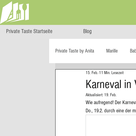
Private Taste Startseite
Blog
Private Taste by Anita
Marille
Ba
15. Feb.
11 Min. Lesezeit
Cooking Class
HERZGENUSS
Karneval in
Aktualisiert:
19. Feb.
Ö isst...
Reise-Blog
Regiona
Wie aufregend! Der Karneva
Do., 19.2. durch eine der 
Big Green Egg
Dessert
Blä