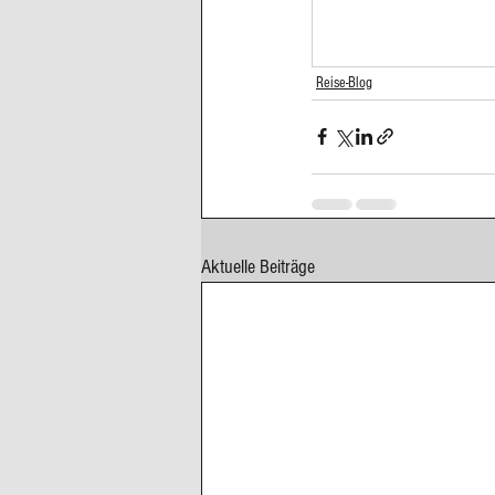
Cupcakes, Muffins
Dessert Kom
Reise-Blog
Erdbeeren
Feigen
Fisch
Aktuelle Beiträge