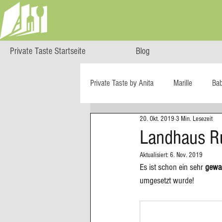
Private Taste Startseite
Blog
Private Taste by Anita
Marille
Ba
20. Okt. 2019
3 Min. Lesezeit
Cooking Class
HERZGENUSS
Landhaus Ru
Aktualisiert:
6. Nov. 2019
Ö isst...
Reise-Blog
Regiona
Es ist schon ein sehr 
gewa
umgesetzt wurde! 
Big Green Egg
Dessert
Blä