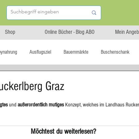
Shop
Online Bücher - Blog ABO
Mein Angeb
bynahrung
Ausflugsziel
Bauernmärkte
Buschenschank
Linz isst...
Maxi.Genuss
OÖ-Gesundheitsholding
ckerlberg Graz
l statt global
Startup
Asiatische Küche
Aufstrich
gtes
 und 
außerordentlich mutiges
 Konzept, welches im Landhaus Ruckerl
tterteig
Blechkuchen
Brot
Biskuit
Burger
Möchtest du weiterlesen?