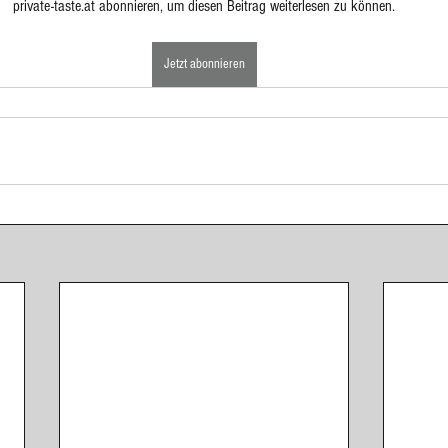
private-taste.at abonnieren, um diesen Beitrag weiterlesen zu können.
ponenten
Eingelegtes, Eingekochtes, Dörren
Eis
Jetzt abonnieren