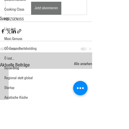
Jetzt abonnieren
Cooking Class
Suppe
HERZGENUSS
Linz isst...
Maxi.Genuss
OÖ-Gesundheitsholding
Ö isst...
Alle ansehen
Aktuelle Beiträge
Reise-Blog
Regional statt global
Startup
Asiatische Küche
Aufstrich
Big Green Egg
Dessert