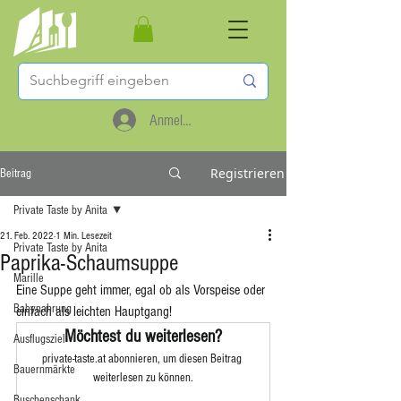
Anmelden
Registrieren
Beitrag
Private Taste by Anita
21. Feb. 2022
1 Min. Lesezeit
Private Taste by Anita
Paprika-Schaumsuppe
Marille
Eine Suppe geht immer, egal ob als Vorspeise oder 
Babynahrung
einfach als leichten Hauptgang! 
Möchtest du weiterlesen?
Ausflugsziel
private-taste.at abonnieren, um diesen Beitrag 
Bauernmärkte
weiterlesen zu können.
Buschenschank