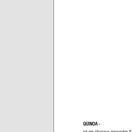
Cupcakes, Muffins
Dessert Kom
Erdbeeren
Feigen
Fisch
QUINOA - 
ist ein überaus gesunder 