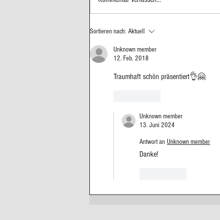
Filet mit Zucchini & Udon-Nudeln
Sortieren nach:
Aktuell
Unknown member
12. Feb. 2018
Traumhaft schön präsentiert👌🤗
Gefällt mir
Unknown member
13. Juni 2024
Antwort an
Unknown member
Danke! 
Gefällt mir