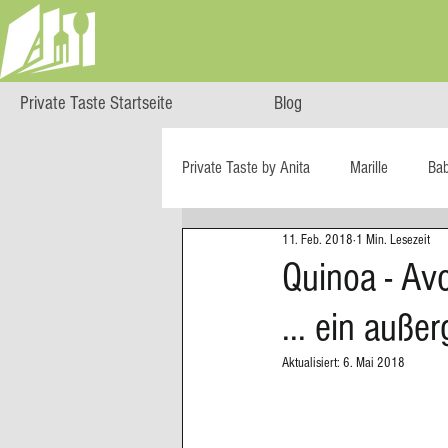
Private Taste Startseite
Blog
Private Taste by Anita
Marille
Ba
11. Feb. 2018
1 Min. Lesezeit
Cooking Class
HERZGENUSS
Quinoa - Av
... ein auße
Ö isst...
Reise-Blog
Regiona
Aktualisiert:
6. Mai 2018
Big Green Egg
Dessert
Blä