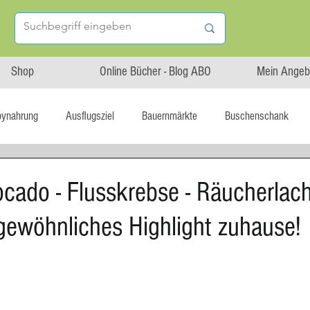
Shop
Online Bücher - Blog ABO
Mein Angeb
bynahrung
Ausflugsziel
Bauernmärkte
Buschenschank
Linz isst...
Maxi.Genuss
OÖ-Gesundheitsholding
ocado - Flusskrebse - Räucherlach
rgewöhnliches Highlight zuhause!
l statt global
Startup
Asiatische Küche
Aufstrich
tterteig
Blechkuchen
Brot
Biskuit
Burger