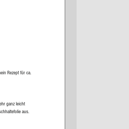
in Rezept für ca. 
ehr ganz leicht 
schhaltefolie aus.