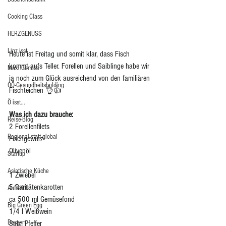
Cooking Class
HERZGENUSS
Linz isst...
Heute ist Freitag und somit klar, dass Fisch 
kommt aufs Teller. Forellen und Saiblinge habe wir 
Maxi.Genuss
ja noch zum Glück ausreichend von den familiären 
OÖ-Gesundheitsholding
Fischteichen 👌👍
Ö isst...
Was ich dazu brauche: 
Reise-Blog
2 Forellenfilets
Regional statt global
Fischgewürz 
Olivenöl 
Startup
Asiatische Küche
1 Zwiebel 
5 Raritätenkarotten
Aufstrich
ca 500 ml Gemüsefond
Big Green Egg
1/4 l Weißwein
Dessert
Salz, Pfeffer