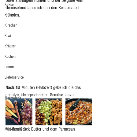
Unter ständigem Rühren und der Beigabe vom 
Kekse
Gemüsefond lasse ich nun den Reis bissfest 
dünsten. 
Knödel
Kirschen
Kiwi
Kräuter
Kuchen
Lamm
Lieferservice
Nach 10 Minuten (Halbzeit) gebe ich die das 
Low Carb
geputze, kleingeschrieben Gemüse  dazu.
Marmelade
Meerestiere
Mühlviertler Kost
Mit dem Stück Butter und dem Parmesan 
Mini-Törtchen