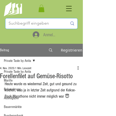
Anmelden
Registrieren
Beitrag
Private Taste by Anita
4. Nov. 2020
1 Min. Lesezeit
Private Taste by Anita
Forellenfilet auf Gemüse-Risotto
Marille
Heute wurde es wiedermal Zeit, gut und gesund zu 
Babynahrung
kochen, was ja in letzter Zeit aufgrund der Kekse-
Back-Marathone nicht immer möglich war 😇
Ausflugsziel
Bauernmärkte
Buschenschank