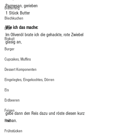
Parmesan, gerieben
Blätterteig
1 Stück Butter
Blechkuchen
Wie ich das mache:
Brot
Im Olivenöl brate ich die gehackte, rote Zwiebel 
Biskuit
glasig an, 
Burger
Cupcakes, Muffins
Dessert Komponenten
Eingelegtes, Eingekochtes, Dörren
Eis
Erdbeeren
Feigen
gebe dann den Reis dazu und röste diesen kurz 
mit an. 
Fisch
Frühstücken