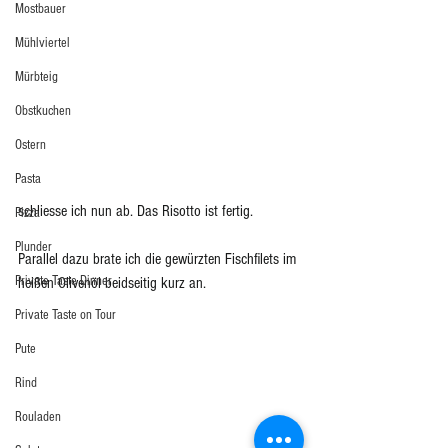
Mostbauer
Mühlviertel
Mürbteig
Obstkuchen
Ostern
Pasta
schliesse ich nun ab. Das Risotto ist fertig.
Pizza
Plunder
Parallel dazu brate ich die gewürzten Fischfilets im 
Private Taste Dinner
heißen Olivenöl beidseitig kurz an.
Private Taste on Tour
Pute
Rind
Rouladen