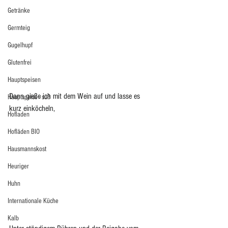
Getränke
Germteig
Gugelhupf
Glutenfrei
Hauptspeisen
Dann gieße ich mit dem Wein auf und lasse es 
Hauptspeise - süß
kurz einköcheln, 
Hofladen
Hofläden BIO
Hausmannskost
Heuriger
Huhn
Internationale Küche
Kalb