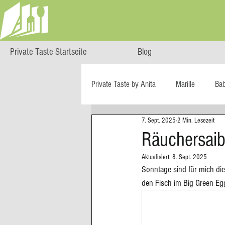
Private Taste Startseite
Blog
Private Taste by Anita
Marille
Ba
7. Sept. 2025
2 Min. Lesezeit
Cooking Class
HERZGENUSS
Räuchersaib
Aktualisiert:
8. Sept. 2025
Ö isst...
Reise-Blog
Regiona
Sonntage sind für mich die
den Fisch im Big Green Egg
Big Green Egg
Dessert
Blä