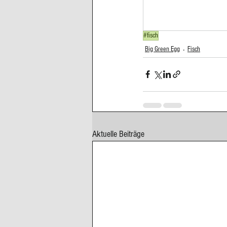
Cupcakes, Muffins
Dessert Kom
#fisch
Big Green Egg
Fisch
Erdbeeren
Feigen
Fisch
Aktuelle Beiträge