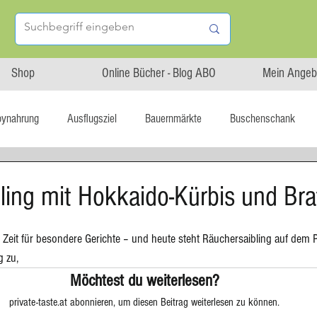
Shop
Online Bücher - Blog ABO
Mein Angeb
bynahrung
Ausflugsziel
Bauernmärkte
Buschenschank
Linz isst...
Maxi.Genuss
OÖ-Gesundheitsholding
ling mit Hokkaido-Kürbis und Brat
l statt global
Startup
Asiatische Küche
Aufstrich
 Zeit für besondere Gerichte – und heute steht Räuchersaibling auf dem P
 zu, 
Möchtest du weiterlesen?
tterteig
Blechkuchen
Brot
Biskuit
Burger
private-taste.at abonnieren, um diesen Beitrag weiterlesen zu können.