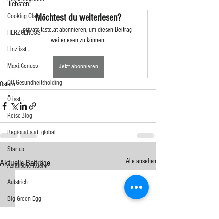
liebsten!
Cooking Class
Möchtest du weiterlesen?
private-taste.at abonnieren, um diesen Beitrag 
HERZGENUSS
weiterlesen zu können.
Linz isst...
Maxi.Genuss
Jetzt abonnieren
OÖ-Gesundheitsholding
Ostern
Ö isst...
Reise-Blog
Regional statt global
Startup
Alle ansehen
Aktuelle Beiträge
Asiatische Küche
Aufstrich
Big Green Egg
Dessert