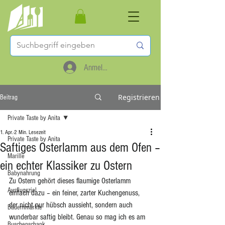
Anmelden
Registrieren
Beitrag
Private Taste by Anita
1. Apr.
2 Min. Lesezeit
Private Taste by Anita
Saftiges Osterlamm aus dem Ofen –
Marille
ein echter Klassiker zu Ostern
Babynahrung
Zu Ostern gehört dieses flaumige Osterlamm 
Ausflugsziel
einfach dazu – ein feiner, zarter Kuchengenuss, 
der nicht nur hübsch aussieht, sondern auch 
Bauernmärkte
wunderbar saftig bleibt. Genau so mag ich es am 
Buschenschank