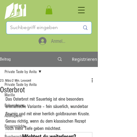
Anmelden
Registrieren
Beitrag
Private Taste by Anita
23. März
2 Min. Lesezeit
Private Taste by Anita
Osterbrot
Marille
Das Osterbrot mit Sauerteig ist eine besonders 
Babynahrung
aromatische Variante – fein säuerlich, wunderbar 
flaumig und mit einer herrlich goldbraunen Kruste. 
Ausflugsziel
Genau richtig, wenn du dem klassischen Rezept 
Bauernmärkte
noch mehr Tiefe geben möchtest.
Möchtest du weiterlesen?
Buschenschank