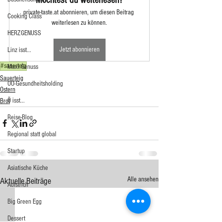
private-taste.at abonnieren, um diesen Beitrag 
Cooking Class
weiterlesen zu können.
HERZGENUSS
Jetzt abonnieren
Linz isst...
#sauerteig
Maxi.Genuss
Sauerteig
OÖ-Gesundheitsholding
Ostern
Ö isst...
Brot
Reise-Blog
Regional statt global
Startup
Asiatische Küche
Alle ansehen
Aktuelle Beiträge
Aufstrich
Big Green Egg
Dessert