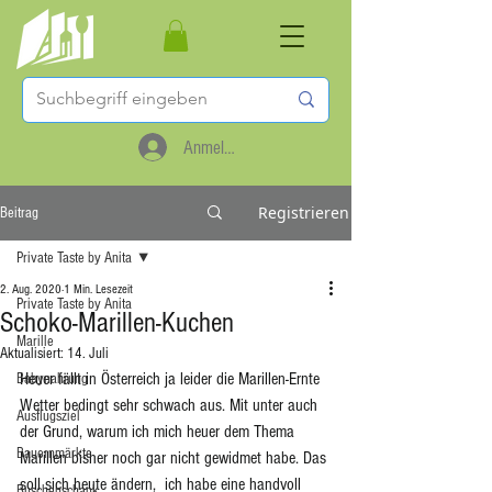
Anmelden
Registrieren
Beitrag
Private Taste by Anita
2. Aug. 2020
1 Min. Lesezeit
Private Taste by Anita
Schoko-Marillen-Kuchen
Marille
Aktualisiert:
14. Juli
Heuer fällt in Österreich ja leider die Marillen-Ernte 
Babynahrung
Wetter bedingt sehr schwach aus. Mit unter auch 
Ausflugsziel
der Grund, warum ich mich heuer dem Thema 
Bauernmärkte
Marillen bisher noch gar nicht gewidmet habe. Das 
soll sich heute ändern,  ich habe eine handvoll 
Buschenschank