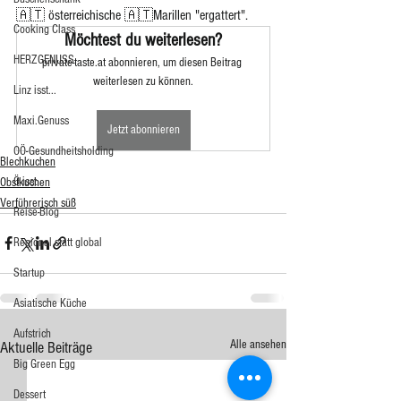
🇦🇹 österreichische 🇦🇹Marillen "ergattert".
Cooking Class
Möchtest du weiterlesen?
HERZGENUSS
private-taste.at abonnieren, um diesen Beitrag 
weiterlesen zu können.
Linz isst...
Maxi.Genuss
Jetzt abonnieren
OÖ-Gesundheitsholding
Blechkuchen
Ö isst...
Obstkuchen
Verführerisch süß
Reise-Blog
Regional statt global
Startup
Asiatische Küche
Aufstrich
Alle ansehen
Aktuelle Beiträge
Big Green Egg
Dessert