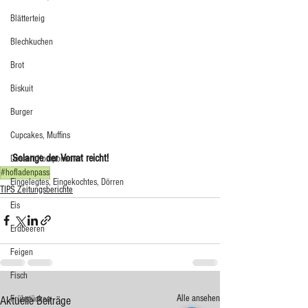
Blätterteig
Blechkuchen
Brot
Biskuit
Burger
Cupcakes, Muffins
Solange der Vorrat reicht! 
Dessert Komponenten
#hofladenpass
Eingelegtes, Eingekochtes, Dörren
TIPS Zeitungsberichte
Eis
Erdbeeren
Feigen
Fisch
Alle ansehen
Frühstücken
Aktuelle Beiträge