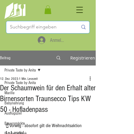
Anmelden
Registrieren
Beitrag
Private Taste by Anita
12. Dez. 2023
1 Min. Lesezeit
Private Taste by Anita
Der Schaumwein für den Erhalt alter
Marille
Birnensorten Traunsecco Tips KW
Babynahrung
50 - Hofladenpass
Ausflugsziel
Bauernmärkte
☝️Vorweg - absofort gilt die Weihnachtsaktion 
1+1 gratis! 
Buschenschank