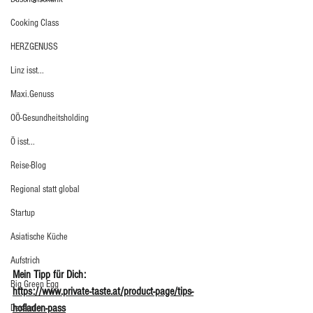
Cooking Class
HERZGENUSS
Linz isst...
Maxi.Genuss
OÖ-Gesundheitsholding
Ö isst...
Reise-Blog
Regional statt global
Startup
Asiatische Küche
Aufstrich
Mein Tipp für Dich:
Big Green Egg
https://www.private-taste.at/product-page/tips-
hofladen-pass
Dessert