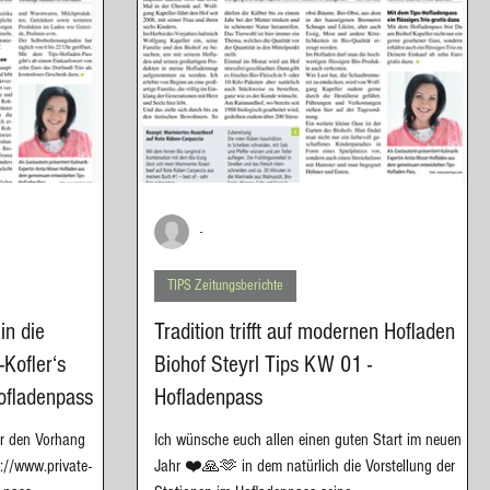
-
TIPS Zeitungsberichte
in die
Tradition trifft auf modernen Hofladen
Biohof Steyrl Tips KW 01 -
ofladenpass
Hofladenpass
or den Vorhang
Ich wünsche euch allen einen guten Start im neuen
s://www.private-
Jahr ❤️🙏🫶 in dem natürlich die Vorstellung der