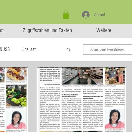
Anmelden
ot
Zugriffszahlen und Fakten
Weitere
NUSS
Linz isst...
Anmelden/ Registrieren
Aufstrich
Big Green Egg
elegtes, Eingekochtes, Dörren