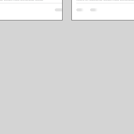
ct-page/tips-hofladen-pass...
taste.at/product-page/tips-hofladen