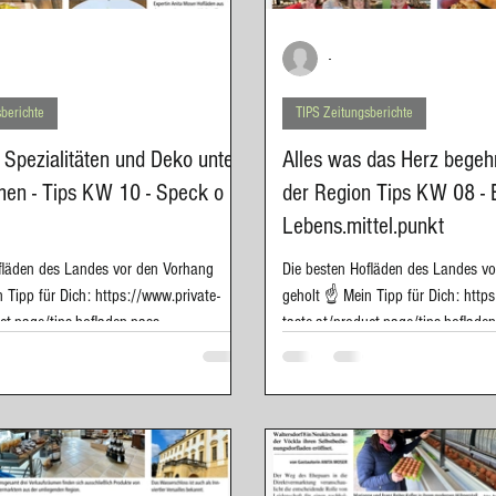
-
berichte
TIPS Zeitungsberichte
Spezialitäten und Deko unter
Alles was das Herz begehr
en - Tips KW 10 - Speck o
der Region Tips KW 08 - Efi´s
Lebens.mittel.punkt
fläden des Landes vor den Vorhang
Die besten Hofläden des Landes v
 Tipp für Dich: https://www.private-
geholt ☝️ Mein Tipp für Dich: http
ct-page/tips-hofladen-pass...
taste.at/product-page/tips-hofladen