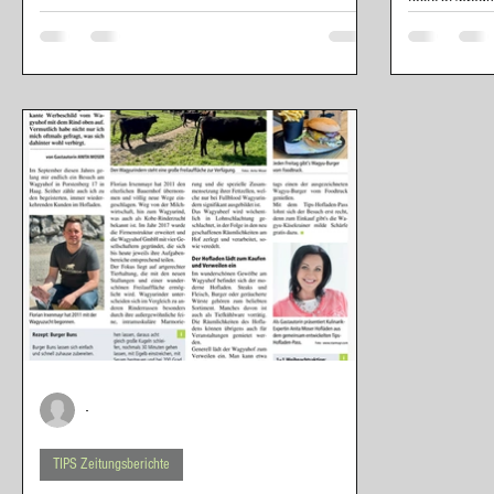
taste.at/produ
-
TIPS Zeitungsberichte