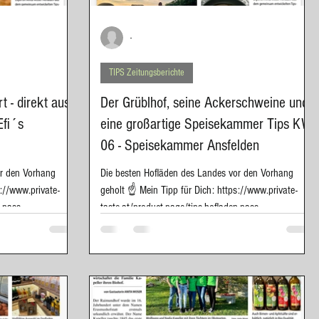
-
TIPS Zeitungsberichte
t - direkt aus
Der Grüblhof, seine Ackerschweine und
eine großartige Speisekammer Tips KW
06 - Speisekammer Ansfelden
or den Vorhang
Die besten Hofläden des Landes vor den Vorhang
s://www.private-
geholt ☝️ Mein Tipp für Dich: https://www.private-
-pass...
taste.at/product-page/tips-hofladen-pass...