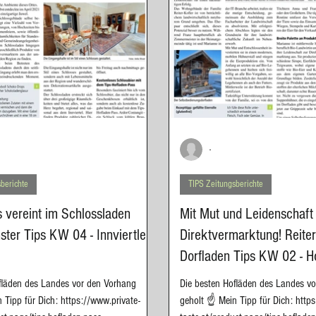
-
berichte
TIPS Zeitungsberichte
 vereint im Schlossladen
Mit Mut und Leidenschaft 
ter Tips KW 04 - Innviertler
Direktvermarktung! Reiter-Kofler‘s
Dorfladen Tips KW 02 - H
fläden des Landes vor den Vorhang
Die besten Hofläden des Landes v
 Tipp für Dich: https://www.private-
geholt ☝️ Mein Tipp für Dich: http