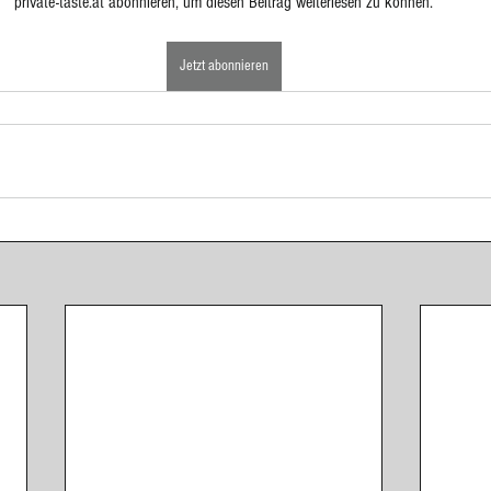
private-taste.at abonnieren, um diesen Beitrag weiterlesen zu können.
ponenten
Eingelegtes, Eingekochtes, Dörren
Eis
Jetzt abonnieren