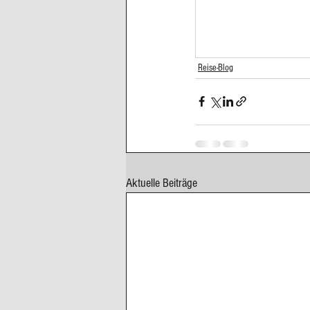
Cupcakes, Muffins
Dessert Kom
Reise-Blog
Erdbeeren
Feigen
Fisch
Aktuelle Beiträge