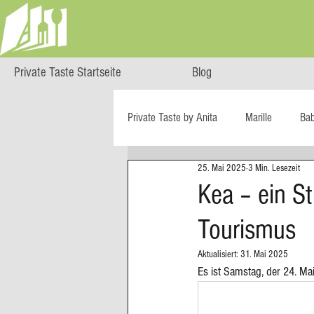
Private Taste Startseite
Blog
Private Taste by Anita
Marille
Ba
25. Mai 2025
3 Min. Lesezeit
Cooking Class
HERZGENUSS
Kea – ein S
Tourismus
Ö isst...
Reise-Blog
Regiona
Aktualisiert:
31. Mai 2025
Es ist Samstag, der 24. M
Big Green Egg
Dessert
Blä