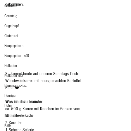
gekommen. 
Getränke
Germteig
Gugelhupf
Glutenfrei
Hauptspeisen
Hauptspeise - süß
Hofladen
So kommt heute auf unseren Sonntags-Tisch: 
Hofläden BIO
Wilschweinkarree mit hausgemachten Kartoffel-
Hausmannskost
Rösti ❤️
Heuriger
Was ich dazu brauche: 
Huhn
ca. 500 g Karree mit Knochen im Ganzen vom 
Internationale Küche
Wildschwein
2 Karotten
Kalb
1 Scheine Sellerie