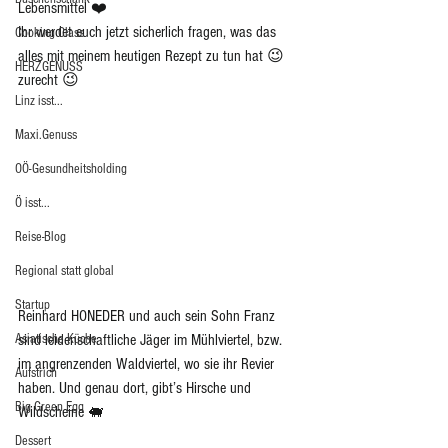
Lebensmittel ❤️
Ihr werdet euch jetzt sicherlich fragen, was das 
Cooking Class
alles mit meinem heutigen Rezept zu tun hat 😉 
HERZGENUSS
zurecht 😉
Linz isst...
Maxi.Genuss
OÖ-Gesundheitsholding
Ö isst...
Reise-Blog
Regional statt global
Startup
Reinhard HONEDER und auch sein Sohn Franz 
Asiatische Küche
sind leidenschaftliche Jäger im Mühlviertel, bzw. 
im angrenzenden Waldviertel, wo sie ihr Revier 
Aufstrich
haben. Und genau dort, gibt’s Hirsche und 
Big Green Egg
Wildscheine 🐖 
Dessert