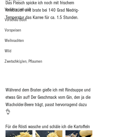
Das Fleisch spicke ich noch mit frischem 
Verführerisch süß
Knoblauch und brate bei 140 Grad Niedrig-
Temperatur das Karree für ca. 1.5 Stunden.
Vorschau Buch
Vorspeisen
Weihnachten
Wild
Zwetschk(g)en, Pflaumen
Während dem Braten gieße ich mit Rindsuppe und 
etwas Gin auf! Der Geschmack vom Gin, den ja die 
Wacholder-Beere trägt, passt hervorragend dazu 
👌
Für die Rösti wasche und schäle ich die Kartoffeln 