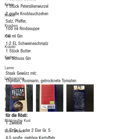
Kekse
1 Stück Petersilienwurzel
2 große Knoblauchzehen
Knödel
Salz, Pfeffer,
Kirschen
100 ml Rindssuppe 
50 ml Gin
Kiwi
1-2 EL Schweineschmalz
Kräuter
1 Stück Butter
Kuchen
ein Schuss Gin
Lamm
Steak Gewürz mit:
Lieferservice
Thymian, Rosmarin, getrocknete Tomaten 
Low Carb
Marmelade
Meerestiere
für die Rösti: 
Mühlviertler Kost
1 Zwiebel
1 Ei Gr. L oder 2 Eier Gr. S
Mini-Törtchen
4-5 große, mehlige Kartoffeln