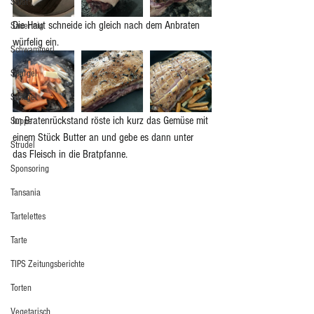
Salat
Die Haut schneide ich gleich nach dem Anbraten 
Sauerteig
würfelig ein. 
Schwammerl
Spargel
Spargel
Im Bratenrückstand röste ich kurz das Gemüse mit 
Suppe
einem Stück Butter an und gebe es dann unter 
Strudel
das Fleisch in die Bratpfanne.
Sponsoring
Tansania
Tartelettes
Tarte
TIPS Zeitungsberichte
Torten
Vegetarisch