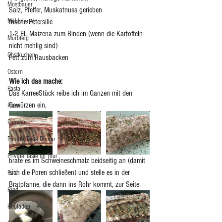
Mostbauer
Salz, Pfeffer, Muskatnuss gerieben
Mühlviertel
frische Petersilie
1-2 EL Maizena zum Binden (wenn die Kartoffeln 
Mürbteig
nicht mehlig sind)  
Obstkuchen
Fett zum Rausbacken
Ostern
Wie ich das mache: 
Pasta
Das
KarreeStück reibe ich im Ganzen mit den 
Gewürzen ein, 
Pizza
Plunder
Private Taste Dinner
Private Taste on Tour
brate es im Schweineschmalz beidseitig an (damit 
sich die Poren schließen) und stelle es in der 
Pute
Bratpfanne, die dann ins Rohr kommt, zur Seite. 
Rind
Rouladen