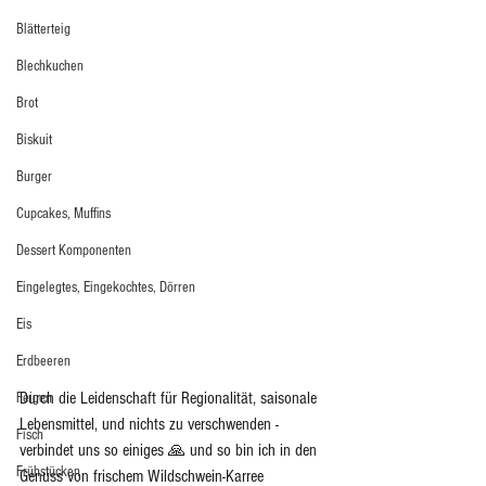
Blätterteig
Blechkuchen
Brot
Biskuit
Burger
Cupcakes, Muffins
Dessert Komponenten
Eingelegtes, Eingekochtes, Dörren
Eis
Erdbeeren
Durch die Leidenschaft für Regionalität, saisonale 
Feigen
Lebensmittel, und nichts zu verschwenden - 
Fisch
verbindet uns so einiges 🙏 und so bin ich in den 
Frühstücken
Genuss von frischem Wildschwein-Karree 