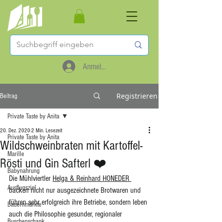
Anmelden
Registrieren
Beitrag
Private Taste by Anita
20. Dez. 2020
2 Min. Lesezeit
Private Taste by Anita
Wildschweinbraten mit Kartoffel-
Marille
Rösti und Gin Safterl ❤️
Babynahrung
Die Mühlviertler 
Helga & Reinhard HONEDER 
Ausflugsziel
backen nicht nur ausgezeichnete Brotwaren und 
führen sehr erfolgreich ihre Betriebe, sondern leben 
Bauernmärkte
auch die Philosophie gesunder, regionaler 
Buschenschank