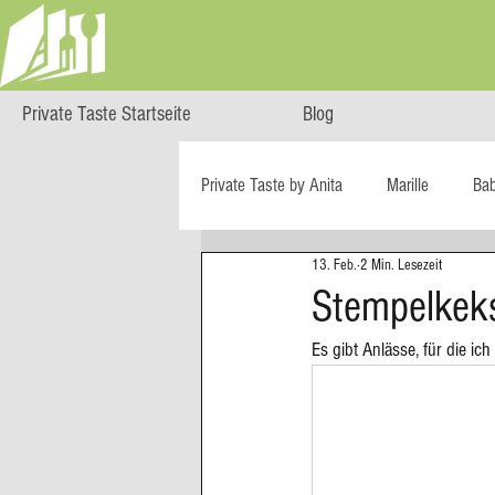
Private Taste Startseite
Blog
Private Taste by Anita
Marille
Ba
13. Feb.
2 Min. Lesezeit
Cooking Class
HERZGENUSS
Stempelkek
Es gibt Anlässe, für die i
Ö isst...
Reise-Blog
Regiona
Big Green Egg
Dessert
Blä