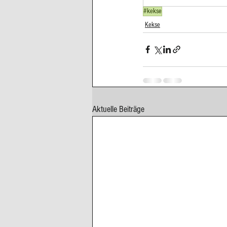
#kekse
Cupcakes, Muffins
Dessert Kom
Kekse
Erdbeeren
Feigen
Fisch
Aktuelle Beiträge