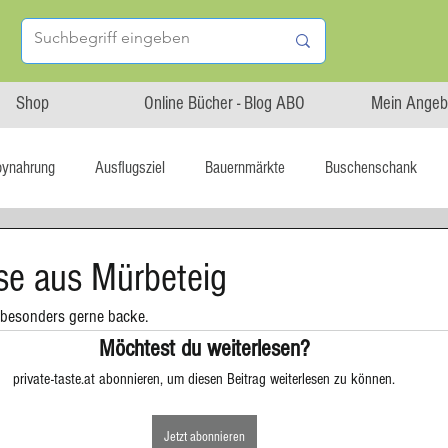
Shop
Online Bücher - Blog ABO
Mein Angeb
bynahrung
Ausflugsziel
Bauernmärkte
Buschenschank
Linz isst...
Maxi.Genuss
OÖ-Gesundheitsholding
se aus Mürbeteig
ch besonders gerne backe.
l statt global
Startup
Asiatische Küche
Aufstrich
Möchtest du weiterlesen?
private-taste.at abonnieren, um diesen Beitrag weiterlesen zu können.
tterteig
Blechkuchen
Brot
Biskuit
Burger
Jetzt abonnieren