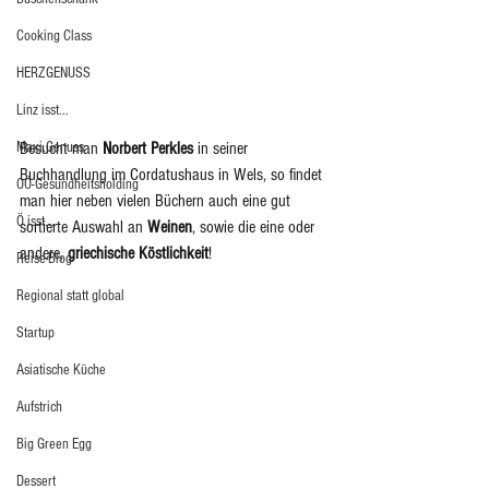
Cooking Class
HERZGENUSS
Linz isst...
Maxi.Genuss
Besucht man 
Norbert Perkles
 in seiner 
Buchhandlung im Cordatushaus in Wels, so findet 
OÖ-Gesundheitsholding
man hier neben vielen Büchern auch eine gut 
Ö isst...
sortierte Auswahl an 
Weinen
, sowie die eine oder 
andere, 
griechische Köstlichkeit
! 
Reise-Blog
Regional statt global
Startup
Asiatische Küche
Aufstrich
Big Green Egg
Dessert