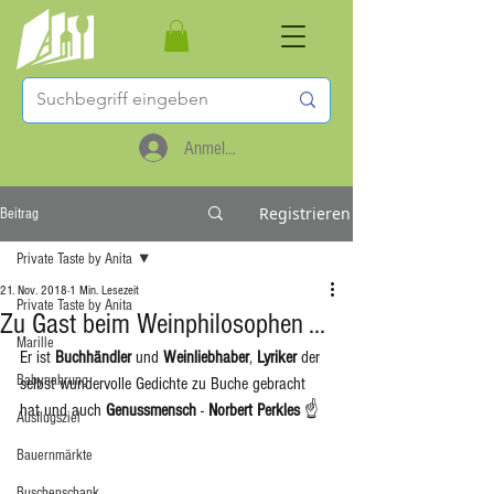
Anmelden
Registrieren
Beitrag
Private Taste by Anita
21. Nov. 2018
1 Min. Lesezeit
Private Taste by Anita
Zu Gast beim Weinphilosophen ...
Marille
Er ist 
Buchhändler
 und 
Weinliebhaber
, 
Lyriker
 der 
Babynahrung
selbst wundervolle Gedichte zu Buche gebracht 
hat und auch 
Genussmensch
 - 
Norbert Perkles
 ☝️
Ausflugsziel
Bauernmärkte
Buschenschank