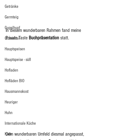
Getränke
Germteig
Gugelhupf
In diesem wunderbaren Rahmen fand meine 
Private Taste 
Buchpräsentation 
statt. 
Glutenfrei
Hauptspeisen
Hauptspeise - süß
Hofladen
Hofläden BIO
Hausmannskost
Heuriger
Huhn
Internationale Küche
Dem wunderbaren Umfeld diesmal angepasst, 
Kalb