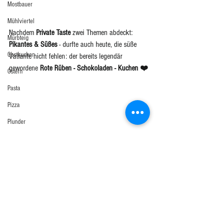
Mostbauer
Mühlviertel
Nachdem 
Private Taste 
zwei Themen abdeckt: 
Mürbteig
Pikantes & Süßes
 -
durfte auch heute, die süße 
Obstkuchen
Vatiante nicht fehlen: der bereits legendär 
gewordene 
Rote Rüben - Schokoladen - Kuchen ❤️
Ostern
Pasta
Pizza
Plunder
Private Taste Dinner
Private Taste on Tour
Pute
Es war mir eine Freude - die Private Taste 
Rind
Buchpräsentation 
#9
 - beim Weinphilosophen 
Rouladen
Norbert Perkles in Wels ❤️🔝 - Danke für Euren 
Besuch! 