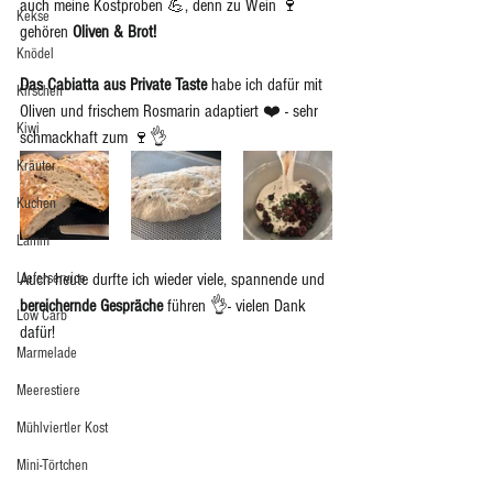
auch meine Kostproben 💪, denn zu Wein 🍷
Kekse
gehören 
Oliven & Brot! 
Knödel
Das Cabiatta aus Private Taste
 habe ich dafür mit 
Kirschen
Oliven und frischem Rosmarin adaptiert ❤️ - sehr 
Kiwi
schmackhaft zum 🍷👌
Kräuter
Kuchen
Lamm
Auch heute durfte ich wieder viele, spannende und 
Lieferservice
bereichernde Gespräche
 führen 👌- vielen Dank 
Low Carb
dafür! 
Marmelade
Meerestiere
Mühlviertler Kost
Mini-Törtchen