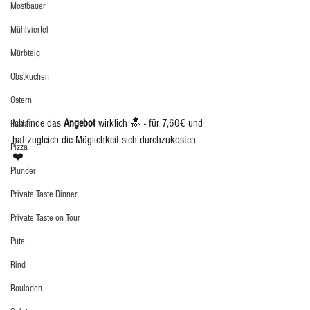
Mostbauer
Mühlviertel
Mürbteig
Obstkuchen
Ostern
Ich finde das 
Angebot
 wirklich 🔝 - für 7,60€ und 
Pasta
hat zugleich die Möglichkeit sich durchzukosten 
Pizza
❤️
Plunder
Private Taste Dinner
Private Taste on Tour
Pute
Rind
Rouladen