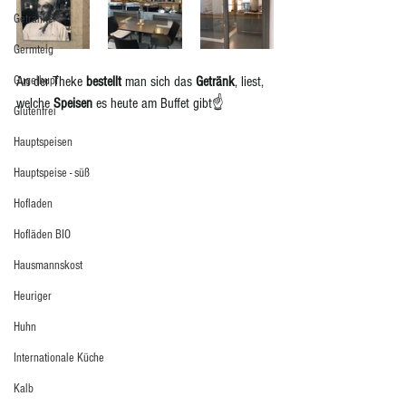
Getränke
Germteig
Gugelhupf
An der Theke 
bestellt
 man sich das 
Getränk
, liest, 
welche 
Speisen
 es heute am Buffet gibt☝️
Glutenfrei
Hauptspeisen
Hauptspeise - süß
Hofladen
Hofläden BIO
Hausmannskost
Heuriger
Huhn
Internationale Küche
Kalb