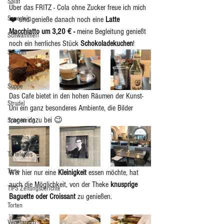
Salat
Über das FRITZ - Cola ohne Zucker freue ich mich 
Sauerteig
❤️ und genieße danach noch eine 
Latte 
Macchiatto um 3,20 € - 
meine Begleitung genießt 
Schwammerl
noch ein herrliches Stück 
Schokoladekuchen
! 
Spargel
Spargel
Suppe
Das Cafe bietet in den hohen Räumen der Kunst-
Strudel
Uni ein ganz besonderes Ambiente, die Bilder 
tragen dazu bei 😉
Sponsoring
Tansania
Tartelettes
Tarte
Wer hier nur eine 
Kleinigkeit
 essen möchte, hat 
auch die Möglichkeit, von der Theke 
knusprige 
TIPS Zeitungsberichte
Baguette oder Croissant 
zu genießen.
Torten
Vegetarisch