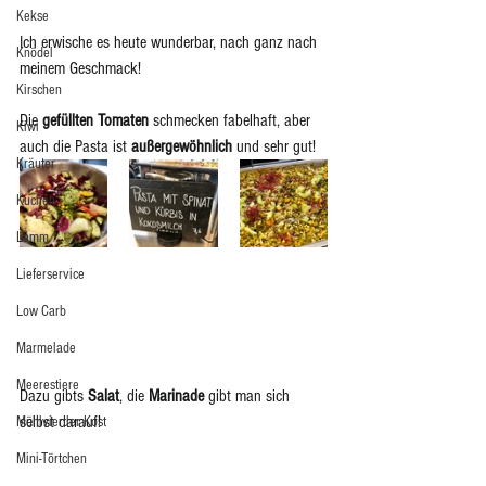
Kekse
Ich erwische es heute wunderbar, nach ganz nach 
Knödel
meinem Geschmack!
Kirschen
Die 
gefüllten Tomaten
 schmecken fabelhaft, aber 
Kiwi
auch die Pasta ist 
außergewöhnlich
 und sehr gut! 
Kräuter
Kuchen
Lamm
Lieferservice
Low Carb
Marmelade
Meerestiere
Dazu gibts 
Salat
, die 
Marinade
 gibt man sich 
selbst darauf!
Mühlviertler Kost
Mini-Törtchen