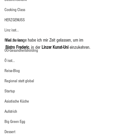
Cooking Class
HERZGENUSS
Linz isst...
Viel zu lange habe ich mir Zeit gelassen, um im 
Maxi.Genuss
Bistro Frederic
, in der 
Linzer Kunst-Uni 
einzukehren.
OÖ-Gesundheitsholding
Ö isst...
Reise-Blog
Regional statt global
Startup
Asiatische Küche
Aufstrich
Big Green Egg
Dessert