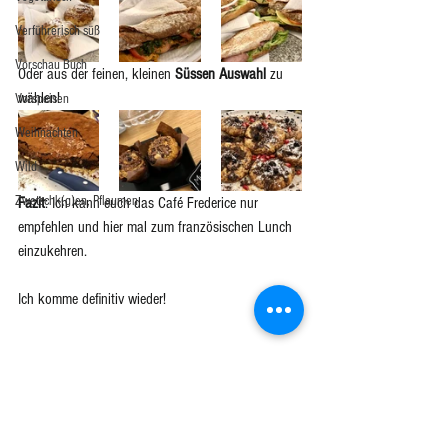
Verführerisch süß
Vorschau Buch
Oder aus der feinen, kleinen 
Süssen Auswahl
 zu 
wählen!
Vorspeisen
Weihnachten
Wild
Zwetschk(g)en, Pflaumen
Fazit
: Ich kann euch das Café Frederice nur 
empfehlen und hier mal zum französischen Lunch 
einzukehren. 
Ich komme definitiv wieder! 