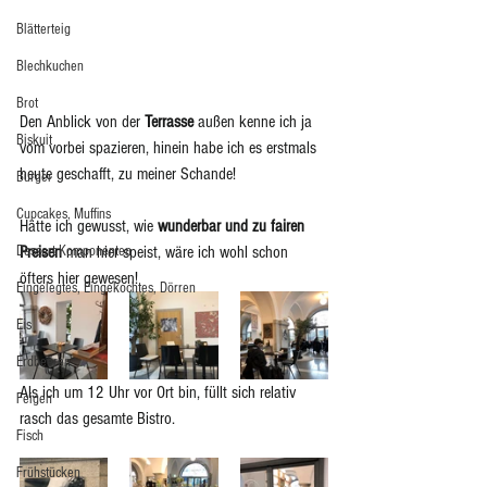
Blätterteig
Blechkuchen
Brot
Den Anblick von der 
Terrasse
 außen kenne ich ja 
Biskuit
vom vorbei spazieren, hinein habe ich es erstmals 
heute geschafft, zu meiner Schande! 
Burger
Cupcakes, Muffins
Hätte ich gewusst, wie 
wunderbar und zu fairen 
Dessert Komponenten
Preisen
 man hier speist, wäre ich wohl schon 
öfters hier gewesen! 
Eingelegtes, Eingekochtes, Dörren
Eis
Erdbeeren
Als ich um 12 Uhr vor Ort bin, füllt sich relativ 
Feigen
rasch das gesamte Bistro.
Fisch
Frühstücken