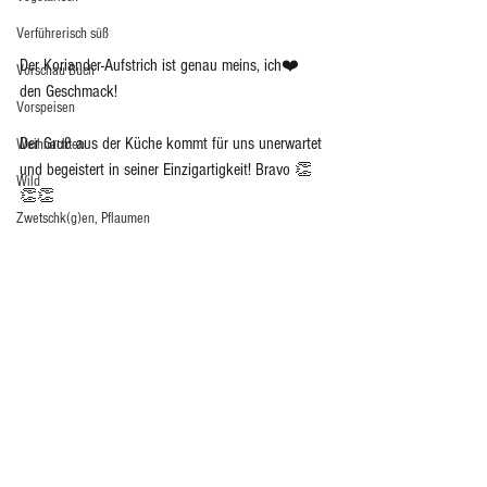
Verführerisch süß
Der Koriander-Aufstrich ist genau meins, ich❤️ 
Vorschau Buch
den Geschmack!
Vorspeisen
Der Gruß aus der Küche kommt für uns unerwartet 
Weihnachten
und begeistert in seiner Einzigartigkeit! Bravo 👏
Wild
👏👏
Zwetschk(g)en, Pflaumen