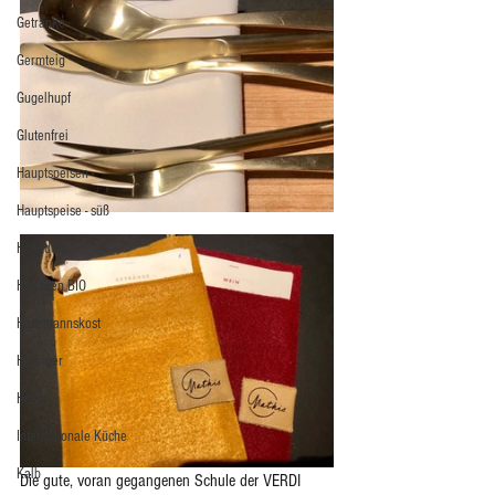
Getränke
Germteig
Gugelhupf
Glutenfrei
Hauptspeisen
Hauptspeise - süß
Hofladen
Hofläden BIO
Hausmannskost
Heuriger
Huhn
Internationale Küche
Kalb
Die gute, voran gegangenen Schule der VERDI 