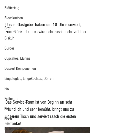
Blätterteig
Blechkuchen
Unsere Gastgeber haben um 18 Uhr reserviert, 
Brot
zum Glück, denn es wird sehr rasch, sehr voll hier.
Biskuit
Burger
Cupcakes, Muffins
Dessert Komponenten
Eingelegtes, Eingekochtes, Dörren
Eis
Erdbeeren
Das Service-Team ist von Beginn an sehr 
Feigen
freundlich und sehr bemüht, bringt uns zu 
unserem Tisch und serviert rasch die ersten 
Fisch
Getränke!
Frühstücken