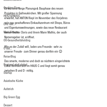
Cooking Class
Es war eine lange Planungs-& Bauphase des neuen 
Projektes in Gallneukirchen. Mit großer Spannung 
HERZGENUSS
erwartet, hat ANTON Riepl im November des Vorjahres 
sein neu geschaffenes Einkaufszentrum mit Shops, Büros 
Linz isst...
und Eigentumswohnungen, sowie das neue Restaurant 
Maxi.Genuss
seiner Tochter Doris und ihrem Mann Mathis, der auch 
Namensgeber ist, eröffnet.  
OÖ-Gesundheitsholding
Wie es der Zufall will, laden uns Freunde - sehr zu 
Ö isst...
unserer Freude - zum Dinner genau dorthin ein 😉
Reise-Blog
Das smarte, moderne und doch so nüchtern eingerichtete 
Regional statt global
Lokal befindet sich im HAUS C und liegt somit genau 
zwischen B und D - mittig.  
Startup
Asiatische Küche
Aufstrich
Big Green Egg
Dessert