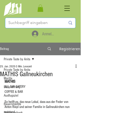
Anmelden
Registrieren
Beitrag
Private Taste by Anita
25. Jan. 2020
3 Min. Lesezeit
Private Taste by Anita
MATHIS Gallneukirchen
Marille
MATHIS
ALL DAY EATERY
Babynahrung
COFFEE & BAR
Ausflugsziel
So heißt es, das neue Lokal, dass aus der Feder von 
Bauernmärkte
Anton Riepl und seiner Familie in Gallneukirchen nun 
entstand. 
Buschenschank