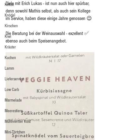
Diele mit Erich Lukas - ist nun auch hier spürbar, 
Kekse
denn sowohl Mathis selbst, als auch sein Kollege 
Knödel
im Service, haben diese einige Jahre genossen 😉
Kirschen
Die Beratung bei der Weinauswahl - exzellent ✅ 
Kiwi
ebenso auch beim Speisenangebot. 
Kräuter
Kuchen
Lamm
Lieferservice
Low Carb
Marmelade
Meerestiere
Mühlviertler Kost
Mini-Törtchen