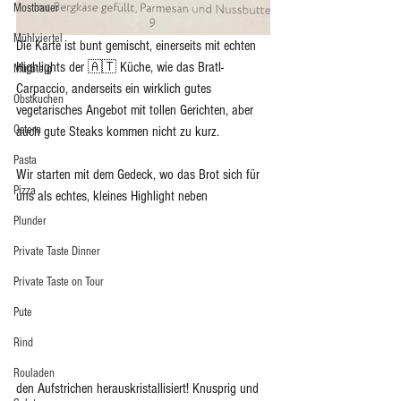
Mostbauer
Mühlviertel
Die Karte ist bunt gemischt, einerseits mit echten 
Highlights der 🇦🇹 Küche, wie das Bratl-
Mürbteig
Carpaccio, anderseits ein wirklich gutes 
Obstkuchen
vegetarisches Angebot mit tollen Gerichten, aber 
Ostern
auch gute Steaks kommen nicht zu kurz.
Pasta
Wir starten mit dem Gedeck, wo das Brot sich für 
Pizza
uns als echtes, kleines Highlight neben 
Plunder
Private Taste Dinner
Private Taste on Tour
Pute
Rind
Rouladen
den Aufstrichen herauskristallisiert! Knusprig und 