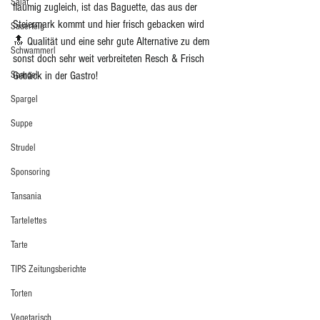
Salat
flaumig zugleich, ist das Baguette, das aus der 
Steiermark kommt und hier frisch gebacken wird 
Sauerteig
🔝 Qualität und eine sehr gute Alternative zu dem 
Schwammerl
sonst doch sehr weit verbreiteten Resch & Frisch 
Gebäck in der Gastro! 
Spargel
Spargel
Suppe
Strudel
Sponsoring
Tansania
Tartelettes
Tarte
TIPS Zeitungsberichte
Torten
Vegetarisch