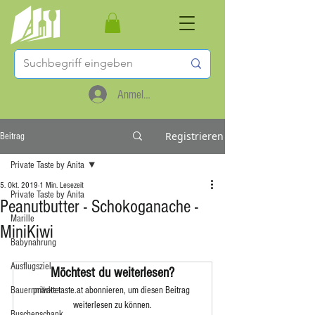
Anmelden
Registrieren
Beitrag
Private Taste by Anita
5. Okt. 2019
1 Min. Lesezeit
Private Taste by Anita
Peanutbutter - Schokoganache -
Marille
MiniKiwi
Babynahrung
Ausflugsziel
Möchtest du weiterlesen?
Bauernmärkte
private-taste.at abonnieren, um diesen Beitrag 
weiterlesen zu können.
Buschenschank