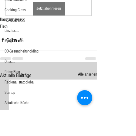
Jetzt abonnieren
Cooking Class
Hauptspeisen
HERZGENUSS
Fisch
Linz isst...
Maxi.Genuss
OÖ-Gesundheitsholding
Ö isst...
Reise-Blog
Alle ansehen
Aktuelle Beiträge
Regional statt global
Startup
Asiatische Küche
Aufstrich
Big Green Egg
Dessert