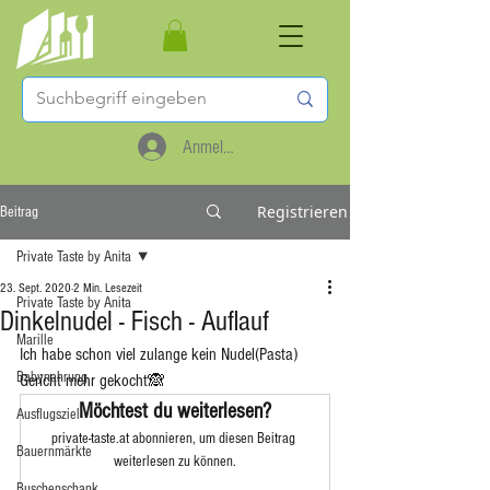
Anmelden
Registrieren
Beitrag
Private Taste by Anita
23. Sept. 2020
2 Min. Lesezeit
Private Taste by Anita
Dinkelnudel - Fisch - Auflauf
Marille
Ich habe schon viel zulange kein Nudel(Pasta) 
Babynahrung
Gericht mehr gekocht🙈 
Möchtest du weiterlesen?
Ausflugsziel
private-taste.at abonnieren, um diesen Beitrag 
Bauernmärkte
weiterlesen zu können.
Buschenschank