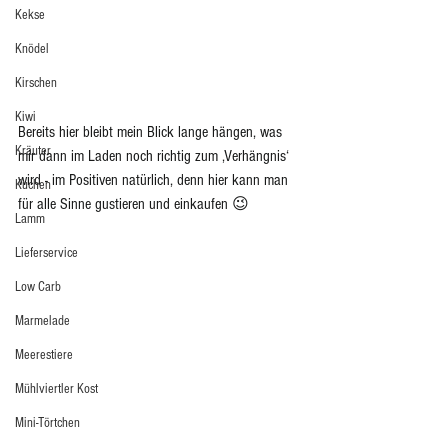
Kekse
Knödel
Kirschen
Kiwi
Bereits hier bleibt mein Blick lange hängen, was 
Kräuter
mir dann im Laden noch richtig zum ‚Verhängnis‘ 
wird - im Positiven natürlich, denn hier kann man 
Kuchen
für alle Sinne gustieren und einkaufen 😉
Lamm
Lieferservice
Low Carb
Marmelade
Meerestiere
Mühlviertler Kost
Mini-Törtchen