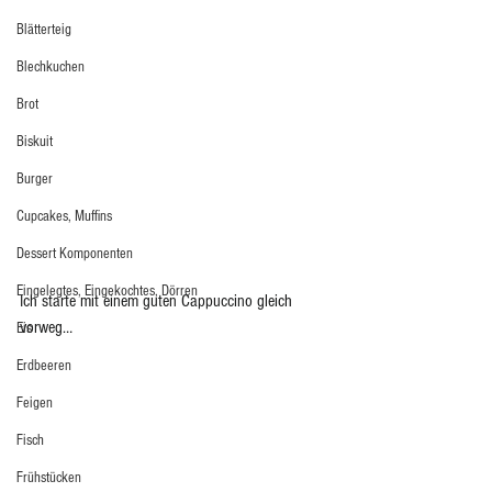
Blätterteig
Blechkuchen
Brot
Biskuit
Burger
Cupcakes, Muffins
Dessert Komponenten
Eingelegtes, Eingekochtes, Dörren
Ich starte mit einem guten Cappuccino gleich 
vorweg…
Eis
Erdbeeren
Feigen
Fisch
Frühstücken