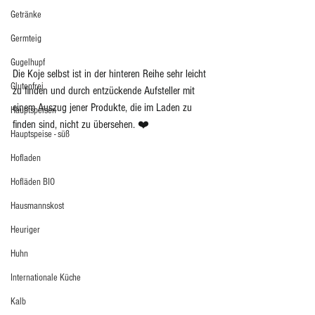
Getränke
Germteig
Gugelhupf
Die Koje selbst ist in der hinteren Reihe sehr leicht 
Glutenfrei
zu finden und durch entzückende Aufsteller mit 
einem Auszug jener Produkte, die im Laden zu 
Hauptspeisen
finden sind, nicht zu übersehen. ❤️ 
Hauptspeise - süß
Hofladen
Hofläden BIO
Hausmannskost
Heuriger
Huhn
Internationale Küche
Kalb