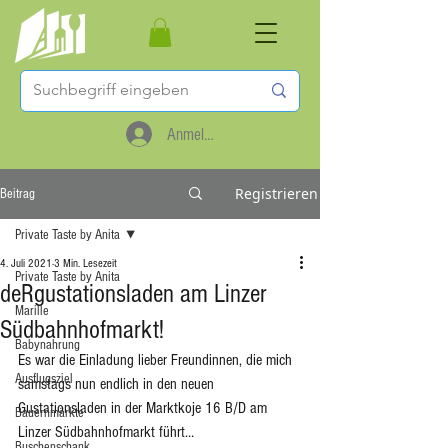
Anmelden
Registrieren
Beitrag
Private Taste by Anita
4. Juli 2021
3 Min. Lesezeit
Private Taste by Anita
deRgustationsladen am Linzer
Marille
Südbahnhofmarkt!
Babynahrung
Es war die Einladung lieber Freundinnen, die mich 
Ausflugsziel
samstags nun endlich in den neuen 
Gustationsladen in der Marktkoje 16 B/D am 
Bauernmärkte
Linzer Südbahnhofmarkt führt… 
Buschenschank