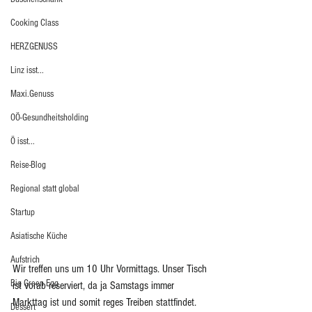
Cooking Class
HERZGENUSS
Linz isst...
Maxi.Genuss
OÖ-Gesundheitsholding
Ö isst...
Reise-Blog
Regional statt global
Startup
Asiatische Küche
Aufstrich
Wir treffen uns um 10 Uhr Vormittags. Unser Tisch 
Big Green Egg
ist vorab reserviert, da ja Samstags immer 
Markttag ist und somit reges Treiben stattfindet. 
Dessert