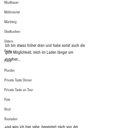
Mostbauer
Mühlviertel
Mürbteig
Obstkuchen
Ostern
Ich bin etwas früher dran und habe somit auch die 
Pasta
gute Möglichkeit, mich im Laden länger um 
zusehen… 
Pizza
Plunder
Private Taste Dinner
Private Taste on Tour
Pute
Rind
Rouladen
und was ich hier sehe, begeistert mich von der 