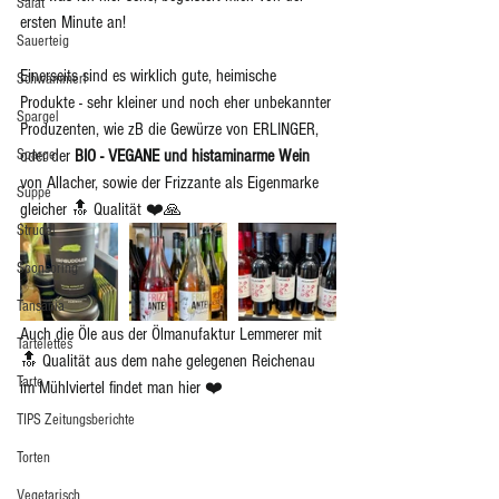
Salat
ersten Minute an! 
Sauerteig
Einerseits sind es wirklich gute, heimische 
Schwammerl
Produkte - sehr kleiner und noch eher unbekannter 
Spargel
Produzenten, wie zB die Gewürze von ERLINGER, 
oder der 
BIO - VEGANE und histaminarme Wein 
Spargel
von Allacher, sowie der Frizzante als Eigenmarke 
Suppe
gleicher 🔝 Qualität ❤️🙏
Strudel
Sponsoring
Tansania
Auch die Öle aus der Ölmanufaktur Lemmerer mit 
Tartelettes
🔝 Qualität aus dem nahe gelegenen Reichenau 
Tarte
im Mühlviertel findet man hier ❤️ 
TIPS Zeitungsberichte
Torten
Vegetarisch