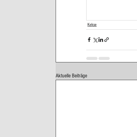
Cupcakes, Muffins
Dessert Kom
Kekse
Erdbeeren
Feigen
Fisch
Aktuelle Beiträge