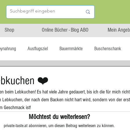
Shop
Online Bücher - Blog ABO
Mein Angeb
bynahrung
Ausflugsziel
Bauernmärkte
Buschenschank
Linz isst...
Maxi.Genuss
OÖ-Gesundheitsholding
ebkuchen ❤️
 beim Lebkuchen! Es hat viele Jahre gedauert, bis ich die für mich richt
l statt global
Startup
Asiatische Küche
Aufstrich
n Lebkuchen, der nach dem Backen nicht hart wird, sondern von der erst
im Geschmack ist! 
Möchtest du weiterlesen?
tterteig
Blechkuchen
Brot
Biskuit
Burger
private-taste.at abonnieren, um diesen Beitrag weiterlesen zu können.