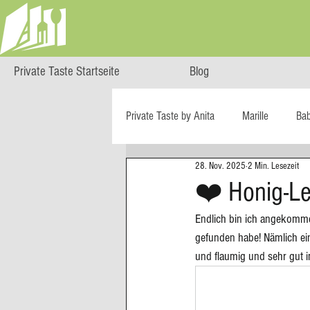
Private Taste Startseite
Blog
Private Taste by Anita
Marille
Ba
28. Nov. 2025
2 Min. Lesezeit
Cooking Class
HERZGENUSS
❤️ Honig-L
Endlich bin ich angekommen
Ö isst...
Reise-Blog
Regiona
gefunden habe! Nämlich ei
und flaumig und sehr gut 
Big Green Egg
Dessert
Blä