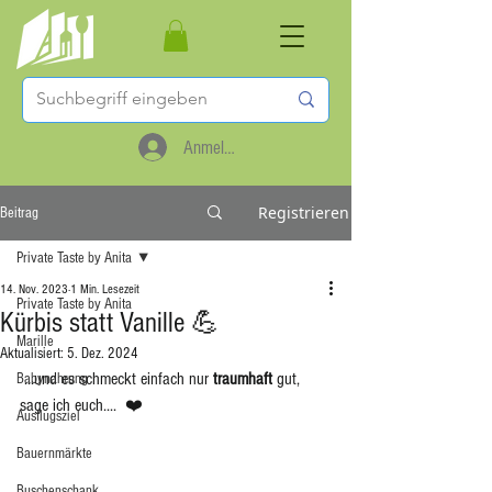
Anmelden
Registrieren
Beitrag
Private Taste by Anita
14. Nov. 2023
1 Min. Lesezeit
Private Taste by Anita
Kürbis statt Vanille 💪
Marille
Aktualisiert:
5. Dez. 2024
 ...und es schmeckt einfach nur 
traumhaft
 gut, 
Babynahrung
sage ich euch....  ❤️
Ausflugsziel
Bauernmärkte
Buschenschank