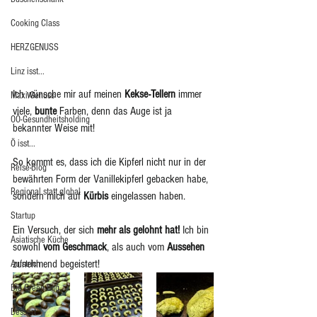
Cooking Class
HERZGENUSS
Linz isst...
Ich wünsche mir auf meinen 
Kekse-Tellern
 immer 
Maxi.Genuss
viele, 
bunte
 Farben, denn das Auge ist ja 
OÖ-Gesundheitsholding
bekannter Weise mit! 
Ö isst...
So kommt es, dass ich die Kipferl nicht nur in der 
Reise-Blog
bewährten Form der Vanillekipferl gebacken habe, 
Regional statt global
sondern mich auf 
Kürbis
 eingelassen haben. 
Startup
Ein Versuch, der sich 
mehr als gelohnt hat! 
Ich bin 
Asiatische Küche
sowohl 
vom Geschmack
, als auch vom 
Aussehen
zunehmend begeistert! 
Aufstrich
Big Green Egg
Dessert