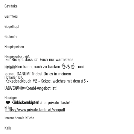
Getränke
Germteig
Gugelhupf
Glutenfrei
Hauptspeisen
Hauptspeise - süß
Ein Rezept, dass ich Euch nur wärmstens 
empfehlen kann, nach zu backen 👌💪☝️ - und 
Hofladen
genau DARUMf findest Du es in meinem 
Hofläden BIO
Keksebackbuch 
#2
 - Kekse, welches mit dem 
#5
 - 
Hausmannskost
ADVENT im Kombi-Angebot ist! 
Heuriger
❤️ Kürbiskernkipferl 
á la private Taste! - 
Huhn
https://www.private-taste.at/shopall
Internationale Küche
Kalb