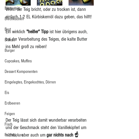
Blätterteig
Wenn der Teig bricht, oder zu trocken ist, dann 
einfach 1-2 EL Kürbiskernöl dazu geben, das hilft! 
Blechkuchen
Brot
Ein wirklich 
"heißer" Tipp
 ist hier übrigens auch, 
bei der Verarbeitung des Teiges, die kalte Butter 
Biskuit
ins Mehl groß zu reiben!
Burger
Cupcakes, Muffins
Dessert Komponenten
Eingelegtes, Eingekochtes, Dörren
Eis
Erdbeeren
Feigen
Der Teig lässt sich damit wunderbar verarbeiten 
Fisch
und der Geschmack steht den Vanillekipferl um 
nichts, ... aber auch um 
gar nichts nach ☝️
Frühstücken