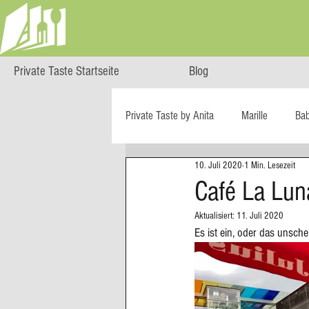
Private Taste Startseite
Blog
Private Taste by Anita
Marille
Ba
10. Juli 2020
1 Min. Lesezeit
Cooking Class
HERZGENUSS
Café La Lun
Aktualisiert:
11. Juli 2020
Ö isst...
Reise-Blog
Regiona
Es ist ein, oder das unsche
Big Green Egg
Dessert
Blä