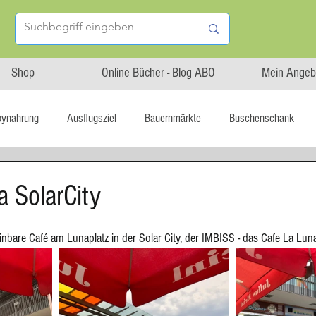
Shop
Online Bücher - Blog ABO
Mein Angeb
bynahrung
Ausflugsziel
Bauernmärkte
Buschenschank
Linz isst...
Maxi.Genuss
OÖ-Gesundheitsholding
a SolarCity
l statt global
Startup
Asiatische Küche
Aufstrich
inbare Café am Lunaplatz in der Solar City, der IMBISS - das Cafe La Luna
tterteig
Blechkuchen
Brot
Biskuit
Burger