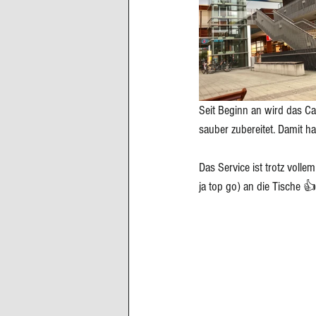
Cupcakes, Muffins
Dessert Kom
Erdbeeren
Feigen
Fisch
Seit Beginn an wird das Ca
sauber zubereitet. Damit 
Das Service ist trotz voll
ja top go) an die Tische 👍