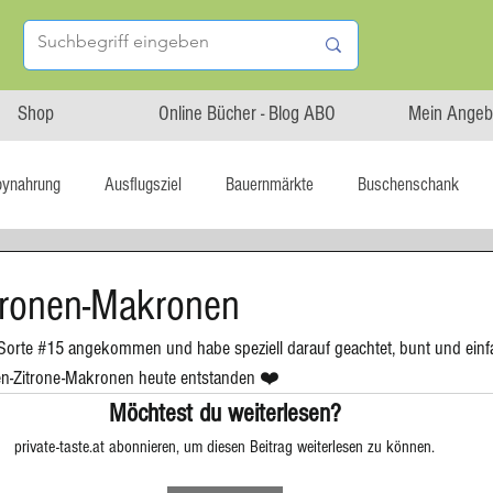
Shop
Online Bücher - Blog ABO
Mein Angeb
bynahrung
Ausflugsziel
Bauernmärkte
Buschenschank
Linz isst...
Maxi.Genuss
OÖ-Gesundheitsholding
itronen-Makronen
Sorte 
#15
 angekommen und habe speziell darauf geachtet, bunt und einfal
l statt global
Startup
Asiatische Küche
Aufstrich
ien-Zitrone-Makronen heute entstanden ❤️
Möchtest du weiterlesen?
private-taste.at abonnieren, um diesen Beitrag weiterlesen zu können.
tterteig
Blechkuchen
Brot
Biskuit
Burger