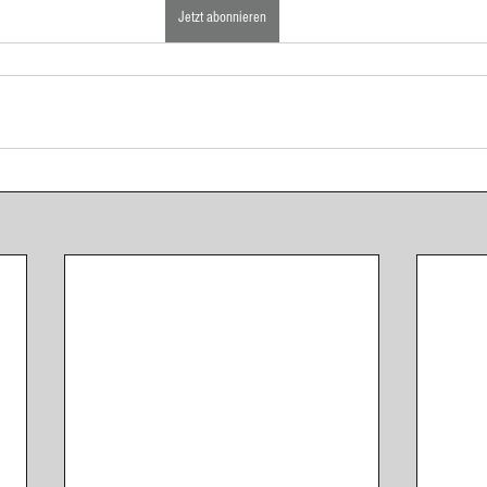
Jetzt abonnieren
ponenten
Eingelegtes, Eingekochtes, Dörren
Eis