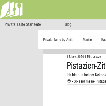
Private Taste Startseite
Blog
Private Taste by Anita
Marille
Ba
15. Nov. 2020
1 Min. Lesezeit
Cooking Class
HERZGENUSS
Pistazien-Z
Ich bin nun bei der Kekse-
Ö isst...
Reise-Blog
Regiona
😉 - So sind meine Pistaz
Big Green Egg
Dessert
Blä