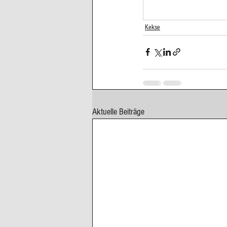
Cupcakes, Muffins
Dessert Kom
Kekse
Erdbeeren
Feigen
Fisch
Aktuelle Beiträge