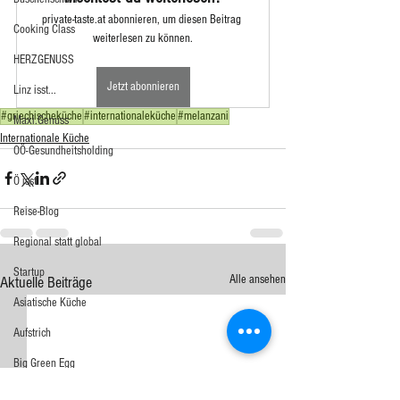
private-taste.at abonnieren, um diesen Beitrag 
Cooking Class
weiterlesen zu können.
HERZGENUSS
Jetzt abonnieren
Linz isst...
#griechischeküche
#internationaleküche
#melanzani
Maxi.Genuss
Internationale Küche
OÖ-Gesundheitsholding
Ö isst...
Reise-Blog
Regional statt global
Startup
Alle ansehen
Aktuelle Beiträge
Asiatische Küche
Aufstrich
Big Green Egg
Dessert