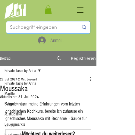
Anmelden
Registrieren
Beitrag
Private Taste by Anita
28. Juli 2024
2 Min. Lesezeit
Private Taste by Anita
Moussaka
Marille
Aktualisiert:
31. Juli 2024
Angelehnt an meine Erfahrungen vom letzten 
Babynahrung
griechischen Kochkurs, bereite ich zuhause ein 
Ausflugsziel
griechisches Moussaka mit Bechamel - Sauce für 
Bauernmärkte
uns zu.
Möchtest du weiterlesen?
Buschenschank