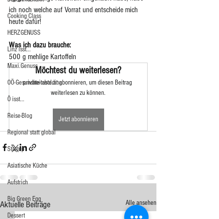
ich noch welche auf Vorrat und entscheide mich 
Cooking Class
heute dafür! 
HERZGENUSS
Was ich dazu brauche:
Linz isst...
500 g mehlige Kartoffeln
Maxi.Genuss
Möchtest du weiterlesen?
OÖ-Gesundheitsholding
private-taste.at abonnieren, um diesen Beitrag 
weiterlesen zu können.
Ö isst...
Reise-Blog
Jetzt abonnieren
Regional statt global
Startup
Asiatische Küche
Aufstrich
Big Green Egg
Alle ansehen
Aktuelle Beiträge
Dessert