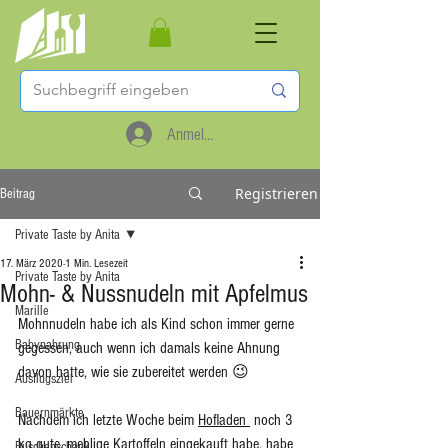
Anmelden
Registrieren
Beitrag
Private Taste by Anita
17. März 2020
1 Min. Lesezeit
Private Taste by Anita
Mohn- & Nussnudeln mit Apfelmus
Marille
Mohnnudeln habe ich als Kind schon immer gerne 
Babynahrung
gegessen, auch wenn ich damals keine Ahnung 
davon hatte, wie sie zubereitet werden 😉
Ausflugsziel
Bauernmärkte
Nachdem ich letzte Woche beim 
Hofladen 
noch 3 
kg gute, mehlige Kartoffeln eingekauft habe, habe 
Buschenschank