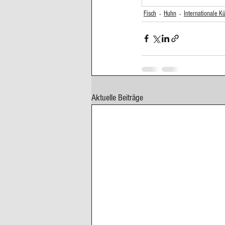
Fisch
Huhn
Internationale K
Cupcakes, Muffins
Dessert Kom
Erdbeeren
Feigen
Fisch
Aktuelle Beiträge