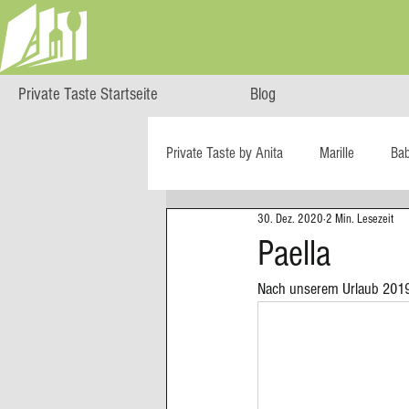
Private Taste Startseite
Blog
Private Taste by Anita
Marille
Ba
30. Dez. 2020
2 Min. Lesezeit
Cooking Class
HERZGENUSS
Paella
Nach unserem Urlaub 2019 
Ö isst...
Reise-Blog
Regiona
Big Green Egg
Dessert
Blä