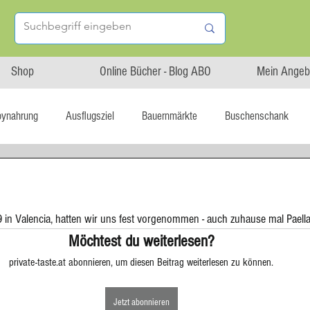
Shop
Online Bücher - Blog ABO
Mein Angeb
bynahrung
Ausflugsziel
Bauernmärkte
Buschenschank
Linz isst...
Maxi.Genuss
OÖ-Gesundheitsholding
in Valencia, hatten wir uns fest vorgenommen - auch zuhause mal Paella 
l statt global
Startup
Asiatische Küche
Aufstrich
Möchtest du weiterlesen?
private-taste.at abonnieren, um diesen Beitrag weiterlesen zu können.
tterteig
Blechkuchen
Brot
Biskuit
Burger
Jetzt abonnieren