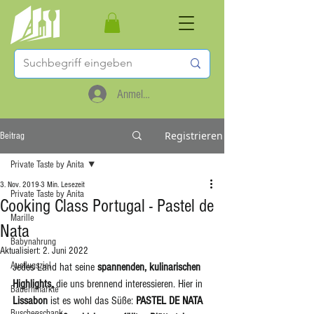
Anmelden
Registrieren
Beitrag
Private Taste by Anita
3. Nov. 2019
3 Min. Lesezeit
Private Taste by Anita
Cooking Class Portugal - Pastel de
Marille
Nata
Babynahrung
Aktualisiert:
2. Juni 2022
Ausflugsziel
Jedes Land hat seine 
spannenden, kulinarischen 
Highlights, 
die
uns
brennend interessieren. Hier in 
Bauernmärkte
Lissabon
 ist es wohl das Süße: 
PASTEL DE NATA
Buschenschank