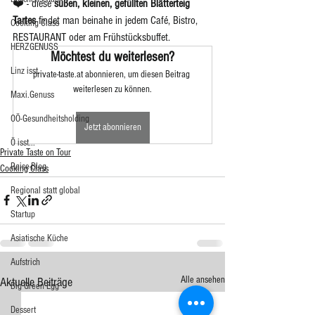
❤️ - diese 
süßen, kleinen, gefüllten Blätterteig 
Tartes 
findet
man beinahe in jedem Café, Bistro, 
Cooking Class
RESTAURANT oder am Frühstücksbuffet. 
HERZGENUSS
Möchtest du weiterlesen?
Linz isst...
private-taste.at abonnieren, um diesen Beitrag 
weiterlesen zu können.
Maxi.Genuss
OÖ-Gesundheitsholding
Jetzt abonnieren
Ö isst...
Private Taste on Tour
Reise-Blog
Cooking Class
Regional statt global
Startup
Asiatische Küche
Aufstrich
Alle ansehen
Aktuelle Beiträge
Big Green Egg
Dessert