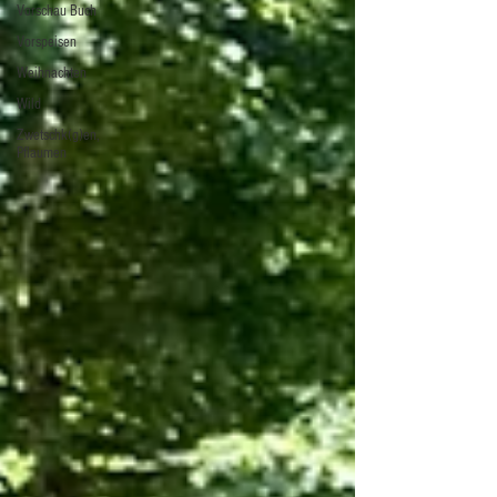
Vorschau Buch
Vorspeisen
Weihnachten
Wild
Zwetschk(g)en,
Pflaumen