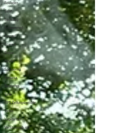
Rouladen
Salat
Sauerteig
Schwammerl
Spargel
Spargel
Suppe
Strudel
Sponsoring
Tansania
Tartelettes
Tarte
TIPS Zeitungsberichte
Torten
Vegetarisch
Verführerisch süß