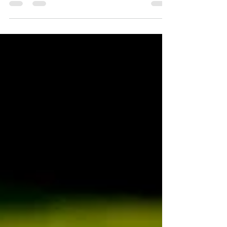
Regen geplagt und die Wetter-Prognosen für die nächsten
Tage lassen wiederum nichts Gutes erahnen 🙈