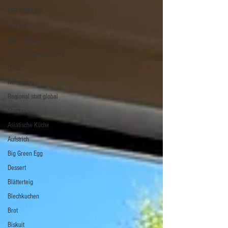
HERZGENUSS
Linz isst...
Maxi.Genuss
OÖ-Gesundheitsholding
Ö isst...
Reise-Blog
Regional statt global
Startup
Asiatische Küche
Aufstrich
Big Green Egg
Dessert
Blätterteig
Blechkuchen
Brot
Biskuit