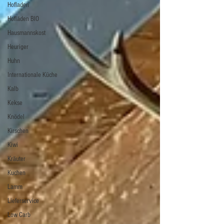
Hofladen
Hofläden BIO
Hausmannskost
Heuriger
Huhn
Internationale Küche
Kalb
Kekse
Knödel
Kirschen
Kiwi
Kräuter
Kuchen
Lamm
Lieferservice
Low Carb