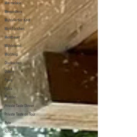
Marmelade
Meerestiere
Mühlviertler Kost
Mini-Törtchen
Mostbauer
Mühlviertel
Mürbteig
Obstkuchen
Ostern
Pasta
Pizza
Plunder
Private Taste Dinner
Private Taste on Tour
Pute
Rind