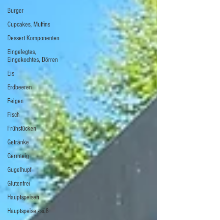
Burger
Cupcakes, Muffins
Dessert Komponenten
Eingelegtes,
Eingekochtes, Dörren
Eis
Erdbeeren
Feigen
Fisch
Frühstücken
Getränke
Germteig
Gugelhupf
Glutenfrei
Hauptspeisen
Hauptspeise - süß