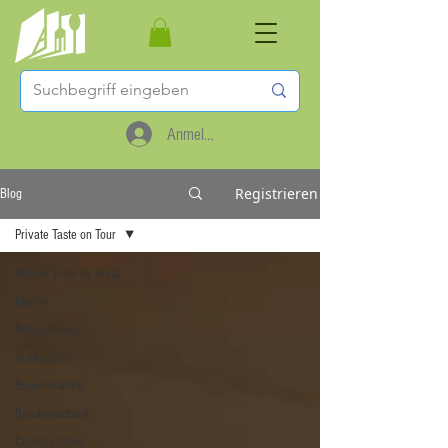
Anmelden
Registrieren
Blog
Private Taste on Tour
Private Taste by Anita
Marille
Babynahrung
Ausflugsziel
Bauernmärkte
Buschenschank
Cooking Class