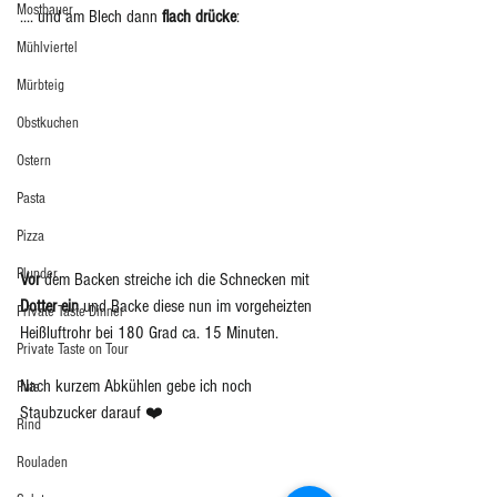
Mostbauer
.... und am Blech dann 
flach drücke
:
Mühlviertel
Mürbteig
Obstkuchen
Ostern
Pasta
Pizza
Plunder
Vor
 dem Backen streiche ich die Schnecken mit 
Dotter ein
 und Backe diese nun im vorgeheizten 
Private Taste Dinner
Heißluftrohr bei 180 Grad ca. 15 Minuten. 
Private Taste on Tour
Nach kurzem Abkühlen gebe ich noch 
Pute
Staubzucker darauf ❤️
Rind
Rouladen