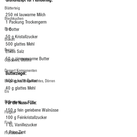
Blätterteig
250 ml lauwarme Milch
Blechkuchen
1 Packung Trockengerm
Brot
3 Dotter
50 g Kristallzucker
Biskuit
500 glattes Mehl
Burger
Etwas Salz 
50 g zimmerwarme Butter 
Cupcakes, Muffins
Dessert Komponenten
Butterziegel:
400 g kalte Butter
Eingelegtes, Eingekochtes, Dörren
40 g glattes Mehl
Eis
Erdbeeren
Für die Nuss-Fülle:
150 g fein geriebene Walnüsse 
Feigen
100 g Feinkristallzucker
Fisch
1 EL Vanillezucker
1 Prise Zimt
Frühstücken