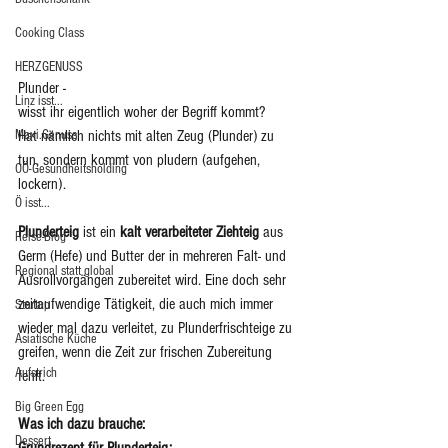
Cooking Class
HERZGENUSS
Plunder -
Linz isst...
wisst ihr eigentlich woher der Begriff kommt? 
Maxi.Genuss
Hat nämlich nichts mit alten Zeug (Plunder) zu 
tun, sondern kommt von pludern (aufgehen, 
OÖ-Gesundheitsholding
lockern).
Ö isst...
Plunderteig
 ist ein 
kalt verarbeiteter Ziehteig 
aus 
Reise-Blog
Germ (Hefe) und Butter der in mehreren Falt- und 
Regional statt global
Ausrollvorgängen zubereitet wird. Eine doch sehr 
zeitaufwendige Tätigkeit, die auch mich immer 
Startup
wieder mal dazu verleitet, zu Plunderfrischteige zu 
Asiatische Küche
greifen, wenn die Zeit zur frischen Zubereitung 
Aufstrich
fehlt. 
Big Green Egg
Was ich dazu brauche: 
Dessert
Grundrezept für Plunderteig: