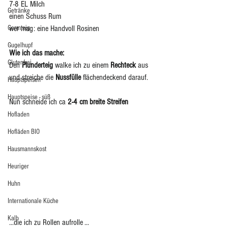
7-8 EL Milch
Getränke
einen Schuss Rum
Germteig
wer mag: eine Handvoll Rosinen
Gugelhupf
Wie ich das mache: 
Glutenfrei
Den 
Plunderteig
 walke ich zu einem 
Rechteck
 aus 
und streiche die 
Nussfülle
 flächendeckend darauf. 
Hauptspeisen
Hauptspeise - süß
Nun schneide ich ca 
2-4 cm breite Streifen
Hofladen
Hofläden BIO
Hausmannskost
Heuriger
Huhn
Internationale Küche
Kalb
...die ich zu Rollen aufrolle ...