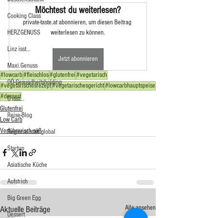
Möchtest du weiterlesen?
Cooking Class
private-taste.at abonnieren, um diesen Beitrag 
HERZGENUSS
weiterlesen zu können.
Linz isst...
Jetzt abonnieren
Maxi.Genuss
#lowcarb
#fleischlos
#glutenfrei
#vegetarisch
OÖ-Gesundheitsholding
#vegetarischesrezept
#vegetarischesgericht
#lowcarbhauptspeise
#dessert
Ö isst...
Glutenfrei
Reise-Blog
Low Carb
Verführerisch süß
Regional statt global
Startup
Asiatische Küche
Aufstrich
Big Green Egg
Alle ansehen
Aktuelle Beiträge
Dessert