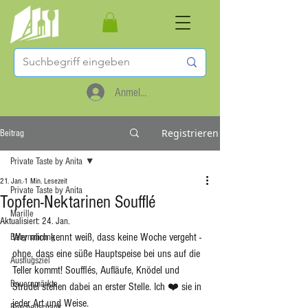
Anmelden
Registrieren
Beitrag
Private Taste by Anita
21. Jan.
1 Min. Lesezeit
Private Taste by Anita
Topfen-Nektarinen Soufflé
Marille
Aktualisiert:
24. Jan.
Wer mich kennt weiß, dass keine Woche vergeht - 
Babynahrung
ohne, dass eine süße Hauptspeise bei uns auf die 
Ausflugsziel
Teller kommt! Soufflés, Aufläufe, Knödel und 
Bauernmärkte
Strudel stehen dabei an erster Stelle. Ich ❤️ sie in 
jeder Art und Weise. 
Buschenschank