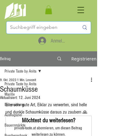
Anmelden
Registrieren
Beitrag
Private Taste by Anita
9. Okt. 2022
1 Min. Lesezeit
Private Taste by Anita
Schaumküsse
Marille
Aktualisiert:
12. Juni 2024
Eine sehr gute Art, Eiklar zu verwerten, sind helle 
Babynahrung
und dunkle Schaumküsse daraus zu zaubern 🙏
Ausflugsziel
Möchtest du weiterlesen?
Bauernmärkte
private-taste.at abonnieren, um diesen Beitrag 
weiterlesen zu können.
Buschenschank