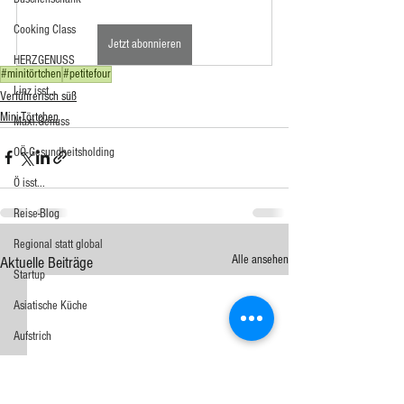
Cooking Class
Jetzt abonnieren
HERZGENUSS
#minitörtchen
#petitefour
Linz isst...
Verführerisch süß
Mini-Törtchen
Maxi.Genuss
OÖ-Gesundheitsholding
Ö isst...
Reise-Blog
Regional statt global
Alle ansehen
Aktuelle Beiträge
Startup
Asiatische Küche
Aufstrich
Big Green Egg
Dessert