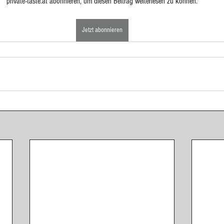
private-taste.at abonnieren, um diesen Beitrag weiterlesen zu können.
ponenten
Eingelegtes, Eingekochtes, Dörren
Eis
Jetzt abonnieren