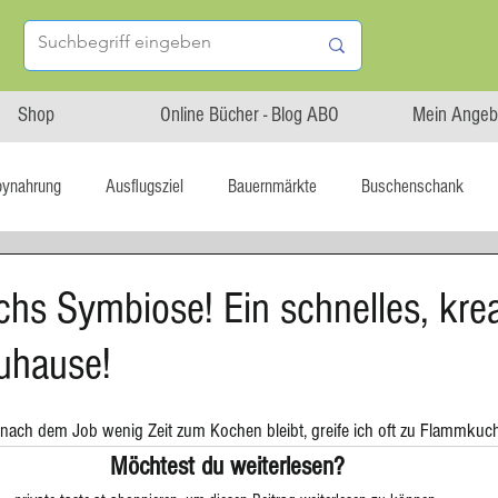
Shop
Online Bücher - Blog ABO
Mein Angeb
bynahrung
Ausflugsziel
Bauernmärkte
Buschenschank
Linz isst...
Maxi.Genuss
OÖ-Gesundheitsholding
chs Symbiose! Ein schnelles, kre
Zuhause!
l statt global
Startup
Asiatische Küche
Aufstrich
 nach dem Job wenig Zeit zum Kochen bleibt, greife ich oft zu Flammkuch
tterteig
Blechkuchen
Brot
Biskuit
Burger
Möchtest du weiterlesen?