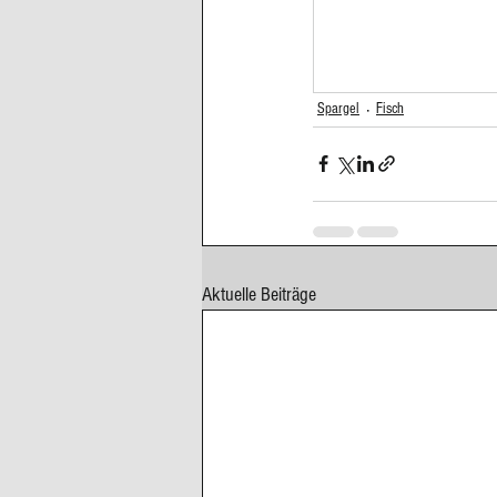
Cupcakes, Muffins
Dessert Kom
Spargel
Fisch
Erdbeeren
Feigen
Fisch
Aktuelle Beiträge