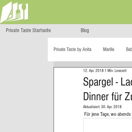
Private Taste Startseite
Blog
Private Taste by Anita
Marille
Ba
12. Apr. 2018
1 Min. Lesezeit
Cooking Class
HERZGENUSS
Spargel - La
Dinner für 
Ö isst...
Reise-Blog
Regiona
Aktualisiert:
30. Apr. 2018
 Für jene Tage, wo abends
Big Green Egg
Dessert
Blä